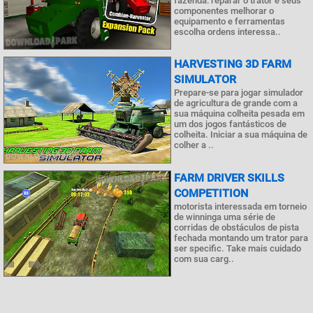
fazenda: reparar o trator e seus
componentes melhorar o
equipamento e ferramentas
escolha ordens interessa..
HARVESTING 3D FARM
SIMULATOR
Prepare-se para jogar simulador
de agricultura de grande com a
sua máquina colheita pesada em
um dos jogos fantásticos de
colheita. Iniciar a sua máquina de
colher a ..
FARM DRIVER SKILLS
COMPETITION
motorista interessada em torneio
de winninga uma série de
corridas de obstáculos de pista
fechada montando um trator para
ser specific. Take mais cuidado
com sua carg..