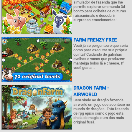
simulador de fazenda que lhe
permite explorar um mundo 3d
bonito para colheita de culturas
raiseanimals e descobrir
surpresas emocionantes! ..
FARM FRENZY FREE
Você já se perguntou o que seria
como para executar sua própria
quinta? Cuidando de galinhas
ovelhas e vacas que produzem
manteiga bolos lã e cheese. If
você gosta ..
DRAGON FARM -
AIRWORLD
Bem-vindo ao dragão fazenda
airworld um jogo que acontece no
mundo de dragões. Esta fazenda
de rpg épico como o jogo está
cheia de magia e um dos mais
original fusã..