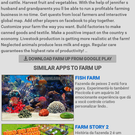
and cattle. Harvest fruit and vegetables. With the help of jennifer s
husband and grandparents you ll be able to run a profitable farming
business in no time. Get quests from local farmers and interactive
global map. Add other players on facebook to play together.
Customize your farm the way you want. Build factories to make
canned goods and textile. Make a positive impact on the country s
economy. Livestock production is getting more realistic at the farm!
Neglected animals produce less milk and eggs. Regular care
guarantees the highest rate of productivity! ..
DOWNLOAD FARM UP FROM GOOGLE PLAY
SIMILAR APPS TO FARM UP
FISH FARM
Fazenda de peixes 2 está fora
agora. Experimentá-lo também!
Piscícola é um aquário 3d
emocionante experiência que dá
a você controle criativo
personalizar lindo..
FARM STORY 2
História da fazenda 2 é um