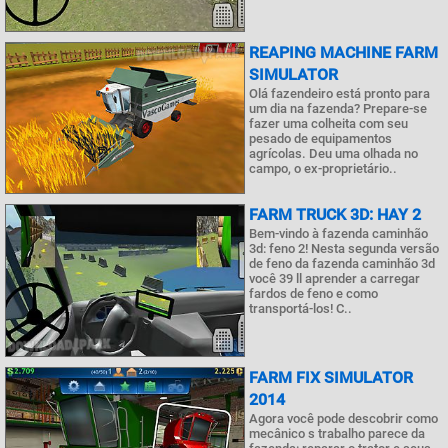
REAPING MACHINE FARM
SIMULATOR
Olá fazendeiro está pronto para
um dia na fazenda? Prepare-se
fazer uma colheita com seu
pesado de equipamentos
agrícolas. Deu uma olhada no
campo, o ex-proprietário..
FARM TRUCK 3D: HAY 2
Bem-vindo à fazenda caminhão
3d: feno 2! Nesta segunda versão
de feno da fazenda caminhão 3d
você 39 ll aprender a carregar
fardos de feno e como
transportá-los! C..
FARM FIX SIMULATOR
2014
Agora você pode descobrir como
mecânico s trabalho parece da