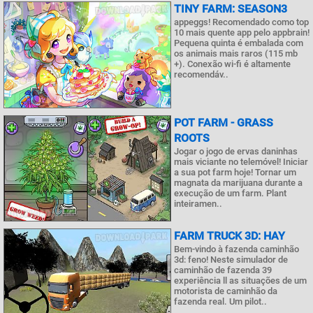
TINY FARM: SEASON3
appeggs! Recomendado como top
10 mais quente app pelo appbrain!
Pequena quinta é embalada com
os animais mais raros (115 mb
+). Conexão wi-fi é altamente
recomendáv..
POT FARM - GRASS
ROOTS
Jogar o jogo de ervas daninhas
mais viciante no telemóvel! Iniciar
a sua pot farm hoje! Tornar um
magnata da marijuana durante a
execução de um farm. Plant
inteiramen..
FARM TRUCK 3D: HAY
Bem-vindo à fazenda caminhão
3d: feno! Neste simulador de
caminhão de fazenda 39
experiência ll as situações de um
motorista de caminhão da
fazenda real. Um pilot..