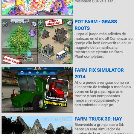
misiones! Que va a ser ..
POT FARM - GRASS
ROOTS
Jugar el juego más adictivo de
malezas en el móvil! Comenzar su
granja olla hoy! Convertirse en un
magnate de la marihuana
mientras se ejecuta un farm.
Plant completam..
FARM FIX SIMULATOR
2014
Ahora puede averiguar cómo se
el aspecto de trabajo s mecánico
como en la granja: reparar el
tractor y sus componentes
mejoran el equipamiento y
herramientas elegir pe..
FARM TRUCK 3D: HAY
Bienvenido a granja carro 3d:
heno! En este simulador de
camión de la granja le experiencia