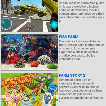
¡el simulador de cabra más pulido
en la app store! Ahora incluye
edificios de vehículos móviles
pueden entrar animales de safari
para interactuar con árboles para
g..
FISH FARM
Piscicultura 2 ahora está hacia
fuera. Probar así! Piscifactoría es
un acuario 3d emocionante
experiencia que le da control
creativo personaliza bellos
ambientes mari..
FARM STORY 2
Historia de farm 2 es un
simulador de granja que le
permite explorar un mundo 3d
hermoso para cosechar cultivos
raiseanimals y descubrir
sorpresas emocionantes! Unirse
a..