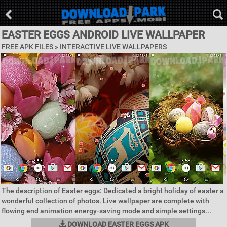
EASTER EGGS ANDROID LIVE WALLPAPER
FREE APK FILES »
INTERACTIVE LIVE WALLPAPERS
The description of Easter eggs: Dedicated a bright holiday of easter a
wonderful collection of photos. Live wallpaper are complete with
flowing end animation energy-saving mode and simple settings...
DOWNLOAD EASTER EGGS APK