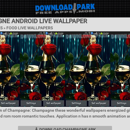
NE ANDROID LIVE WALLPAPER
ES »
FOOD LIVE WALLPAPERS
on of Champagne: Champagne these wonderful wallpapers energized gi
 rom room romantic touches. Application n has n smooth animation an
DOWNLOAD CHAMPAGNE APK