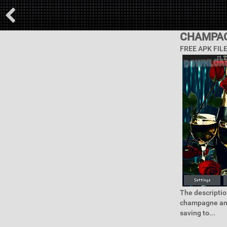
CHAMPAG
FREE APK FIL
The descripti
champagne and
saving to...