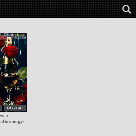
ve n
d is energy-