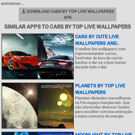
animation...
DOWNLOAD CARS BY TOP LIVE WALLPAPERS
APK
SIMILAR APPS TO CARS BY TOP LIVE WALLPAPERS
CARS BY CUTE LIVE
WALLPAPERS AND..
O melhor live wallpapers com
impressionantes carros.
Desfrutar do luxo de carros
bonitos e dar-se o bom humor
durante todo o dia!
PLANETS BY TOP LIVE
WALLPAPERS
Planetas distantes maravilhosas
no frio espaço inexplorado. Que
são oferecidos diversos fundos
para escolher com boa animação
e baixo consumo de energia.
MOONLIGHT BY TOP LIVE