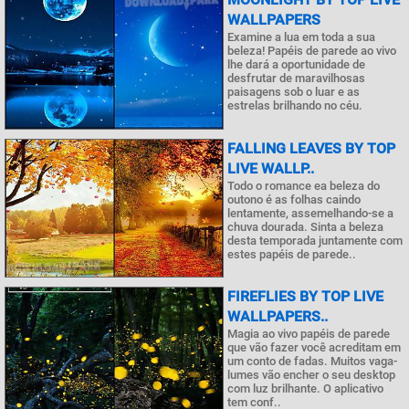
WALLPAPERS
Examine a lua em toda a sua
beleza! Papéis de parede ao vivo
lhe dará a oportunidade de
desfrutar de maravilhosas
paisagens sob o luar e as
estrelas brilhando no céu.
FALLING LEAVES BY TOP
LIVE WALLP..
Todo o romance ea beleza do
outono é as folhas caindo
lentamente, assemelhando-se a
chuva dourada. Sinta a beleza
desta temporada juntamente com
estes papéis de parede..
FIREFLIES BY TOP LIVE
WALLPAPERS..
Magia ao vivo papéis de parede
que vão fazer você acreditam em
um conto de fadas. Muitos vaga-
lumes vão encher o seu desktop
com luz brilhante. O aplicativo
tem conf..