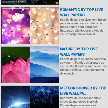
ROMANTIC BY TOP LIVE
WALLPAPERS ..
Papéis de parede viver romântico
para os apaixonados. Fotos de
fundo bonito com corações
flutuantes vão decorar a tela do
seu smartphone ou tablet.
NATURE BY TOP LIVE
WALLPAPERS
Papéis de parede lindos com vida
selvagem. Fundos diferentes ao
seu gosto, fluindo a animação das
folhas e bolhas. Baixo consumo
de energia.
METEOR SHOWER BY TOP
LIVE WALLPA..
Desfrutar de espaço infinito e
chuva de meteoros incrível.
Papéis de parede vivo são