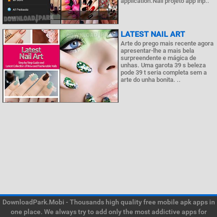
application.Nail projeto app inp..
LATEST NAIL ART
Arte do prego mais recente agora
apresentar-lhe a mais bela
surpreendente e mágica de
unhas. Uma garota 39 s beleza
pode 39 t seria completa sem a
arte do unha bonita. ..
DownloadPark.Mobi - Thousands high quality free mobile apk apps in
one place. We always try to add only the most addictive apps for