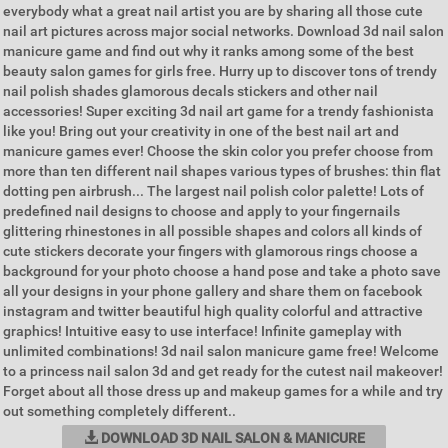
everybody what a great nail artist you are by sharing all those cute
nail art pictures across major social networks. Download 3d nail salon
manicure game and find out why it ranks among some of the best
beauty salon games for girls free. Hurry up to discover tons of trendy
nail polish shades glamorous decals stickers and other nail
accessories! Super exciting 3d nail art game for a trendy fashionista
like you! Bring out your creativity in one of the best nail art and
manicure games ever! Choose the skin color you prefer choose from
more than ten different nail shapes various types of brushes: thin flat
dotting pen airbrush... The largest nail polish color palette! Lots of
predefined nail designs to choose and apply to your fingernails
glittering rhinestones in all possible shapes and colors all kinds of
cute stickers decorate your fingers with glamorous rings choose a
background for your photo choose a hand pose and take a photo save
all your designs in your phone gallery and share them on facebook
instagram and twitter beautiful high quality colorful and attractive
graphics! Intuitive easy to use interface! Infinite gameplay with
unlimited combinations! 3d nail salon manicure game free! Welcome
to a princess nail salon 3d and get ready for the cutest nail makeover!
Forget about all those dress up and makeup games for a while and try
out something completely different..
DOWNLOAD 3D NAIL SALON & MANICURE