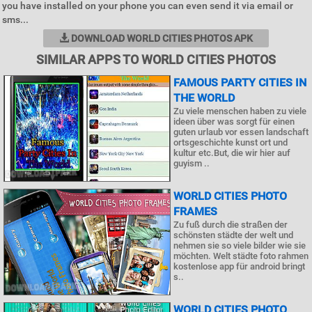
you have installed on your phone you can even send it via email or
sms...
DOWNLOAD WORLD CITIES PHOTOS APK
SIMILAR APPS TO WORLD CITIES PHOTOS
FAMOUS PARTY CITIES IN
THE WORLD
Zu viele menschen haben zu viele
ideen über was sorgt für einen
guten urlaub vor essen landschaft
ortsgeschichte kunst ort und
kultur etc.But, die wir hier auf
guyism ..
WORLD CITIES PHOTO
FRAMES
Zu fuß durch die straßen der
schönsten städte der welt und
nehmen sie so viele bilder wie sie
möchten. Welt städte foto rahmen
kostenlose app für android bringt
s..
WORLD CITIES PHOTO