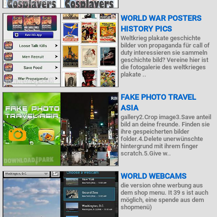
WORLD WAR POSTERS
HISTORY PICS
Weltkrieg plakate geschichte
bilder von propaganda für call of
duty interessieren sie sammeln
geschichte bild? Vereine hier ist
die fotogalerie des weltkrieges
plakate ..
FAKE PHOTO TRAVEL
ASIA
gallery2.Crop image3.Save anteil
bild an deine freunde. Finden sie
ihre gespeicherten bilder
folder.4.Delete unerwünschte
hintergrund mit ihrem finger
scratch.5.Give w..
WORLD WEBCAMS
die version ohne werbung aus
dem shop menu. It 39 s ist auch
möglich, eine spende aus dem
shopmenü)