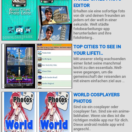
EDITOR
Erhalten sie eine sofortige foto
von dir und deinen freunden an
jedem ort der welt in einer
sekunde. Welt städte
fotobearbeitungs-app
herunterladen und ihre
fotohinterg..
TOP CITIES TO SEE IN
YOUR LIFETI..
Mit unserer stetig wachsenden
eimer listet seine manchmal
leicht zu den essentials.Well-
weve gegangen, um die
gemeinschaft der reisenden an
mit einem einfachen ziel aus ..
WORLD COSPLAYERS
PHOTOS
Sind sie ein cosplayer oder
cosplayer fan. Sind sie ein anime-
liebhaber. Wenn sie dies ist die
richtigen mobile app nur für dich.
Diese android mobile app wird
angeschl..