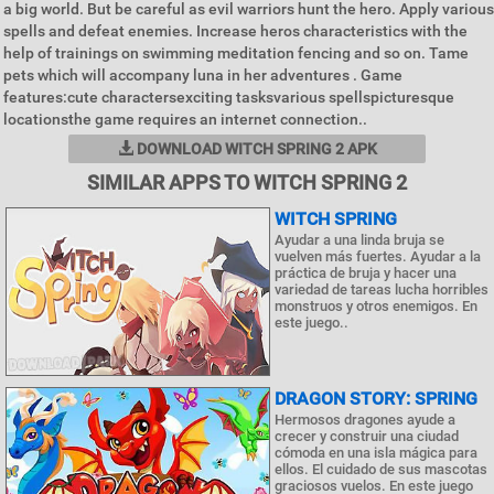
a big world. But be careful as evil warriors hunt the hero. Apply various
spells and defeat enemies. Increase heros characteristics with the
help of trainings on swimming meditation fencing and so on. Tame
pets which will accompany luna in her adventures . Game
features:cute charactersexciting tasksvarious spellspicturesque
locationsthe game requires an internet connection..
DOWNLOAD WITCH SPRING 2 APK
SIMILAR APPS TO WITCH SPRING 2
WITCH SPRING
Ayudar a una linda bruja se
vuelven más fuertes. Ayudar a la
práctica de bruja y hacer una
variedad de tareas lucha horribles
monstruos y otros enemigos. En
este juego..
DRAGON STORY: SPRING
Hermosos dragones ayude a
crecer y construir una ciudad
cómoda en una isla mágica para
ellos. El cuidado de sus mascotas
graciosos vuelos. En este juego