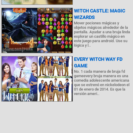
WITCH CASTLE: MAGIC
WIZARDS
Mover pociones mágicas y
objetos mágicos alrededor de la
pantalla. Ayudar a una bruja linda
explorar un castillo mágico en
este juego para android. Use su
lógica y l..
EVERY WITCH WAY FD
GAME
No. 1 cada manera de bruja fd
gameevery bruja manera es una
comedia adolescente americana
que se estrenó en nickelodeon el
01 de enero de 2014. Es que la
versión ameri..