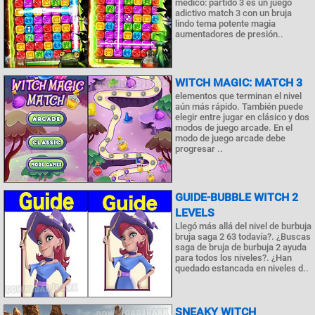
médico: partido 3 es un juego
adictivo match 3 con un bruja
lindo tema potente magia
aumentadores de presión..
WITCH MAGIC: MATCH 3
elementos que terminan el nivel
aún más rápido. También puede
elegir entre jugar en clásico y dos
modos de juego arcade. En el
modo de juego arcade debe
progresar ..
GUIDE-BUBBLE WITCH 2
LEVELS
Llegó más allá del nivel de burbuja
bruja saga 2 63 todavía?. ¿Buscas
saga de bruja de burbuja 2 ayuda
para todos los niveles?. ¿Han
quedado estancada en niveles d..
SNEAKY WITCH