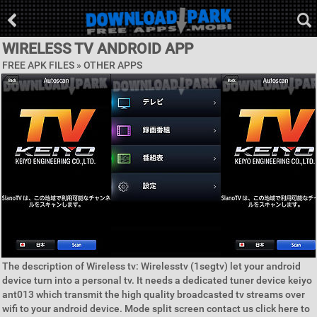
WIRELESS TV ANDROID APP
FREE APK FILES » OTHER APPS
The description of Wireless tv: Wirelesstv (1segtv) let your android
device turn into a personal tv. It needs a dedicated tuner device keiyo
ant013 which transmit the high quality broadcasted tv streams over
wifi to your android device. Mode split screen contact us click here to