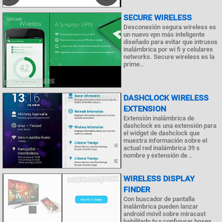
SECURE WIRELESS
Desconexión segura wireless es
un nuevo vpn más inteligente
diseñado para evitar que intrusos
inalámbrica por wi fi y celulares
networks. Secure wireless es la
prime..
DASHCLOCK WIRELESS
EXTENSION
Extensión inalámbrica de
dashclock es una extensión para
el widget de dashclock que
muestra información sobre el
actual red inalámbrica 39 s
nombre y extensión de ..
WIRELESS DISPLAY
FINDER
Con buscador de pantalla
inalámbrica pueden lanzar
android móvil sobre miracast
habilitado tv y configurar boxes.