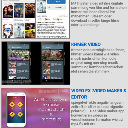
Mit flixster video ist ihre digitale
sammlung von film und fernsehen
immer mit ihnen überall hin
mitnehmen. Stream oder
download in voller länge filme
oder tv-sendunge..
KHMER VIDEO
Khmer video ermöglicht es ihnen,
khmer videos kanal wie video
musik nachrichten komödie
original song non-stop musik
sammlung kambodschanischen
idol sehen die stimme k..
VIDEO FX :VIDEO MAKER &
EDITOR
spiegel-effekte negativ langsam
zeitraffer effekte sepia vignette
polaroid) ...Das video maker app
konvertieren videos in
verschiedenen formaten wie avi
mp4 flv mit ers..