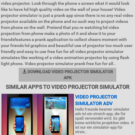
video projector. Look through the phone s screen what it would look
like to have hd high quality video on the wall of your house! Video
projector simulator is just a prank app since there is no any real video
projector available on the phone and no such way to project videos
from phone on the wall. Pretend that you re watching hd video
projection from phone make a photo of it and show it to your
friendsfeatures a prank application to collect cheers moment with
your friends hd graphics and beautiful use of projector too much user
friendly and easy to use free fun for all video projector simulator
simulates like working of a video animation projector by using flash
light phone. Video projector simulator prank free fun for all..
DOWNLOAD VIDEO PROJECTOR SIMULATOR
APK
SIMILAR APPS TO VIDEO PROJECTOR SIMULATOR
VIDEO PROJECTOR
SIMULATOR ADV
Hallo freunde beamer simulator
adv ist ein streich-app, die für
spaß verwendet wird. Es gibt
keine wirkliche projektion video. It
ist nur ein simulator-app für
streic..