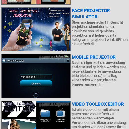
FACE PROJECTOR
SIMULATOR
Überraschung jeder ! ! ! Gesicht
projektion simulator ist ein
simulator von 3d-gesichts
projektion mit hoher qualität
hologramm projiziert wird. öFfnen
sie einfach di..
MOBILE PROJECTOR
Nach einiger zeit die anwendung
entfernt und geladen werden eine
neue aktualisierte anwendung
bitte bleib bei uns:) im alltag
verwenden wir projektoren
bringen unseren h..
VIDEO TOOLBOX EDITOR
Ist ein video-editor mit einem
guten satz von einfach zu
bedienenden werkzeugen.
Verwenden sie diese anwendung,
um dateien von der kamera ihres