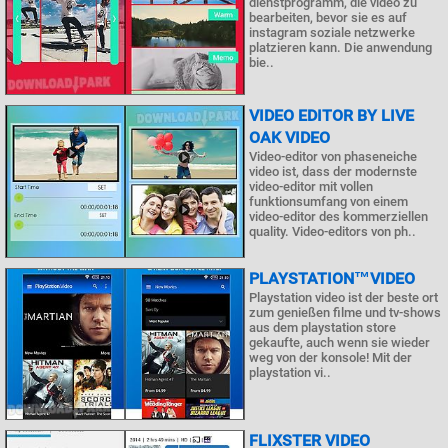
dienstprogramm, die video zu
bearbeiten, bevor sie es auf
instagram soziale netzwerke
platzieren kann. Die anwendung
bie..
VIDEO EDITOR BY LIVE
OAK VIDEO
Video-editor von phaseneiche
video ist, dass der modernste
video-editor mit vollen
funktionsumfang von einem
video-editor des kommerziellen
quality. Video-editors von ph..
PLAYSTATION™VIDEO
Playstation video ist der beste ort
zum genießen filme und tv-shows
aus dem playstation store
gekaufte, auch wenn sie wieder
weg von der konsole! Mit der
playstation vi..
FLIXSTER VIDEO