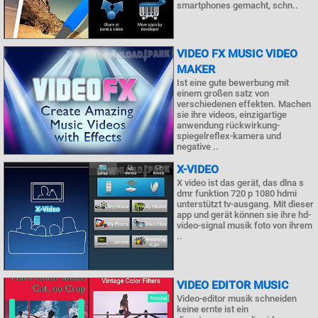
smartphones gemacht, schn..
VIDEO FX MUSIC VIDEO
MAKER
Ist eine gute bewerbung mit
einem großen satz von
verschiedenen effekten. Machen
sie ihre videos, einzigartige
anwendung rückwirkung-
spiegelreflex-kamera und
negative ..
X-VIDEO
X video ist das gerät, das dlna s
dmr funktion 720 p 1080 hdmi
unterstützt tv-ausgang. Mit dieser
app und gerät können sie ihre hd-
video-signal musik foto von ihrem
..
VIDEO EDITOR MUSIC
Video-editor musik schneiden
keine ernte ist ein