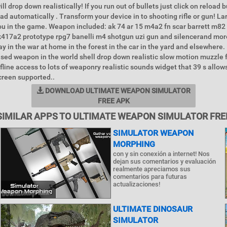
ill drop down realistically! If you run out of bullets just click on reload 
ad automatically . Transform your device in to shooting rifle or gun! L
u in the game. Weapon included: ak 74 ar 15 m4a2 fn scar barrett m82 
k417a2 prototype rpg7 banelli m4 shotgun uzi gun and silencerand more
lay in the war at home in the forest in the car in the yard and elsewhere
sed weapon in the world shell drop down realistic slow motion muzzle 
ine access to lots of weaponry realistic sounds widget that 39 s allows 
screen supported..
DOWNLOAD ULTIMATE WEAPON SIMULATOR
FREE APK
SIMILAR APPS TO ULTIMATE WEAPON SIMULATOR FRE
SIMULATOR WEAPON
MORPHING
con y sin conexión a internet! Nos
dejan sus comentarios y evaluación
realmente apreciamos sus
comentarios para futuras
actualizaciones!
ULTIMATE DINOSAUR
SIMULATOR