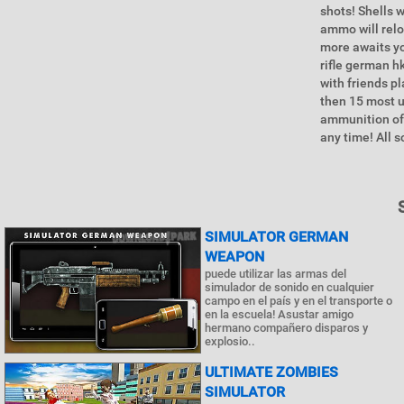
shots! Shells w
ammo will relo
more awaits yo
rifle german h
with friends p
then 15 most u
ammunition offl
any time! All 
SIMULATOR GERMAN
WEAPON
puede utilizar las armas del
simulador de sonido en cualquier
campo en el país y en el transporte o
en la escuela! Asustar amigo
hermano compañero disparos y
explosio..
ULTIMATE ZOMBIES
SIMULATOR