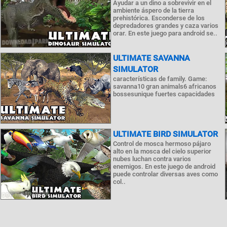
Ayudar a un dino a sobrevivir en el
ambiente áspero de la tierra
prehistórica. Esconderse de los
depredadores grandes y caza varios
orar. En este juego para android se..
ULTIMATE SAVANNA
SIMULATOR
características de family. Game:
savanna10 gran animals6 africanos
bossesunique fuertes capacidades
ULTIMATE BIRD SIMULATOR
Control de mosca hermoso pájaro
alto en la mosca del cielo superior
nubes luchan contra varios
enemigos. En este juego de android
puede controlar diversas aves como
col..