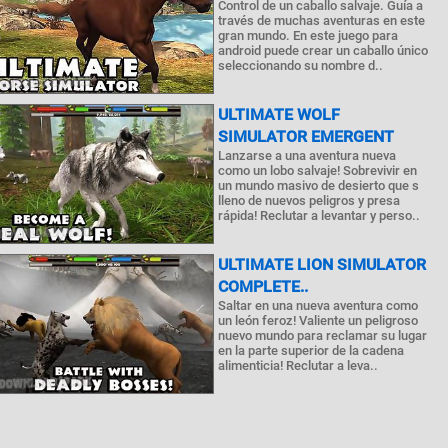
Control de un caballo salvaje. Guía a
través de muchas aventuras en este
gran mundo. En este juego para
android puede crear un caballo único
seleccionando su nombre d..
ULTIMATE WOLF
SIMULATOR EMERGENT
Lanzarse a una aventura nueva
como un lobo salvaje! Sobrevivir en
un mundo masivo de desierto que s
lleno de nuevos peligros y presa
rápida! Reclutar a levantar y perso..
ULTIMATE LION SIMULATOR
COMPLETE..
Saltar en una nueva aventura como
un león feroz! Valiente un peligroso
nuevo mundo para reclamar su lugar
en la parte superior de la cadena
alimenticia! Reclutar a leva..