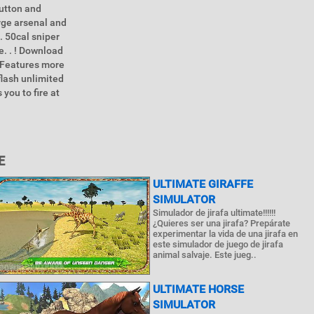
button and
arge arsenal and
. 50cal sniper
. . ! Download
. Features more
flash unlimited
you to fire at
E
ULTIMATE GIRAFFE
SIMULATOR
Simulador de jirafa ultimate!!!!!!
¿Quieres ser una jirafa? Prepárate
experimentar la vida de una jirafa en
este simulador de juego de jirafa
animal salvaje. Este jueg..
ULTIMATE HORSE
SIMULATOR