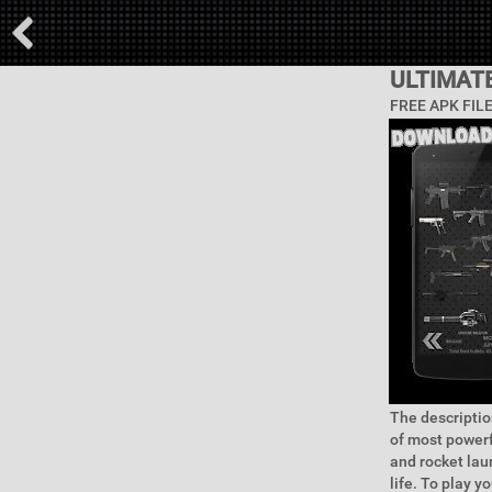
ULTIMAT
FREE APK FIL
The descriptio
of most powerf
and rocket laun
life. To play y