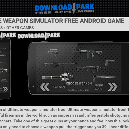
E WEAPON SIMULATOR FREE ANDROID GAME
ES » OTHER GAMES
n of Ultimate weapon simulator free: Ultimate weapon simulator free! 
ul firearms in the world such as snipers assault rifles pistols shotgun
chers. Take one of this great guns at your hands and feel how this looks
ou only need to choose a weapon pull the trigger and you 39 ll hear diff