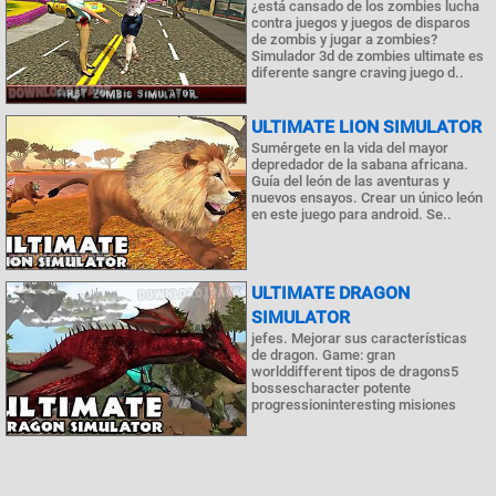
¿está cansado de los zombies lucha
contra juegos y juegos de disparos
de zombis y jugar a zombies?
Simulador 3d de zombies ultimate es
diferente sangre craving juego d..
ULTIMATE LION SIMULATOR
Sumérgete en la vida del mayor
depredador de la sabana africana.
Guía del león de las aventuras y
nuevos ensayos. Crear un único león
en este juego para android. Se..
ULTIMATE DRAGON
SIMULATOR
jefes. Mejorar sus características
de dragon. Game: gran
worlddifferent tipos de dragons5
bossescharacter potente
progressioninteresting misiones