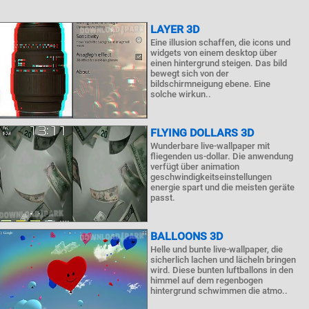
LAYER 3D
Eine illusion schaffen, die icons und
widgets von einem desktop über
einen hintergrund steigen. Das bild
bewegt sich von der
bildschirmneigung ebene. Eine
solche wirkun..
FLYING DOLLARS 3D
Wunderbare live-wallpaper mit
fliegenden us-dollar. Die anwendung
verfügt über animation
geschwindigkeitseinstellungen
energie spart und die meisten geräte
passt.
BALLOONS 3D
Helle und bunte live-wallpaper, die
sicherlich lachen und lächeln bringen
wird. Diese bunten luftballons in den
himmel auf dem regenbogen
hintergrund schwimmen die atmo..