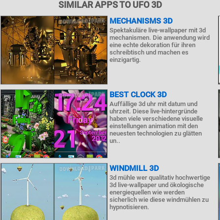
SIMILAR APPS TO UFO 3D
MECHANISMS 3D
Spektakuläre live-wallpaper mit 3d
mechanismen. Die anwendung wird
eine echte dekoration für ihren
schreibtisch und machen es
einzigartig.
BEST CLOCK 3D
Auffällige 3d uhr mit datum und
uhrzeit. Diese live-hintergründe
haben viele verschiedene visuelle
einstellungen animation mit den
neuesten technologien zu glätten
un..
WINDMILL 3D
3d mühle wer qualitativ hochwertige
3d live-wallpaper und ökologische
energiequellen wie werden
sicherlich wie diese windmühlen zu
hypnotisieren.