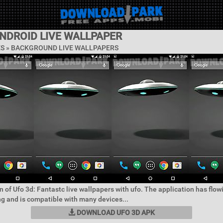
ANDROID LIVE WALLPAPER
ES »
BACKGROUND LIVE WALLPAPERS
n of Ufo 3d: Fantastc live wallpapers with ufo. The application has flo
ng and is compatible with many devices...
DOWNLOAD UFO 3D APK