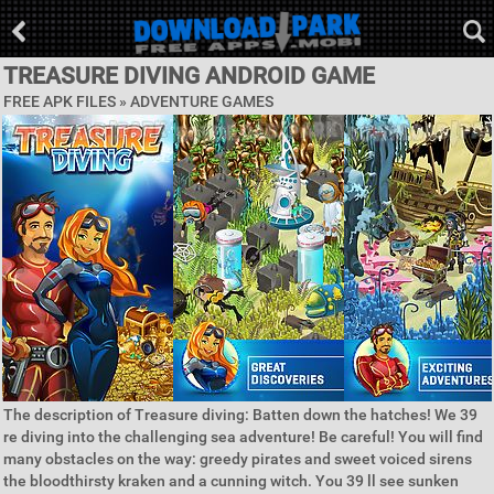
TREASURE DIVING ANDROID GAME
FREE APK FILES »
ADVENTURE GAMES
The description of Treasure diving: Batten down the hatches! We 39
re diving into the challenging sea adventure! Be careful! You will find
many obstacles on the way: greedy pirates and sweet voiced sirens
the bloodthirsty kraken and a cunning witch. You 39 ll see sunken