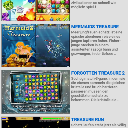
zivilisationen so schnell wie
möglich! Spiel-f..
MERMAIDS TREASURE
Meerjungfrauen-schatz ist eine
epische abenteuer reise eines
jungen tapferen fisher. Fisher-
junge stecken in einem
assistenten (azog) bann und
gezwungen, in der tiefsee ..
FORGOTTEN TREASURE 2
Süchtig match-3-gane, in dem sie
die ebenen sammeln die gleichen
kristalle und bruch barrieren
passieren müssen den
geschätzten schatz zu
bekommen! Die kristalle sie ..
TREASURE RUN
Schatz laufen steht jetzt als völlig