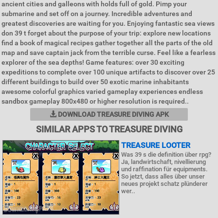
ancient cities and galleons with holds full of gold. Pimp your
submarine and set off on a journey. Incredible adventures and
greatest discoveries are waiting for you. Enjoying fantastic sea views
don 39 t forget about the purpose of your trip: explore new locations
find a book of magical recipes gather together all the parts of the old
map and save captain jack from the terrible curse. Feel like a fearless
explorer of the sea depths! Game features: over 30 exciting
expeditions to complete over 100 unique artifacts to discover over 25
different buildings to build over 50 exotic marine inhabitants
awesome colorful graphics varied gameplay experiences endless
sandbox gameplay 800x480 or higher resolution is required..
DOWNLOAD TREASURE DIVING APK
SIMILAR APPS TO TREASURE DIVING
TREASURE LOOTER
Was 39 s die definition über rpg?
Ja, landwirtschaft, nivellierung
und raffination für equipments.
So jetzt, dass alles über unser
neues projekt schatz plünderer
wer..