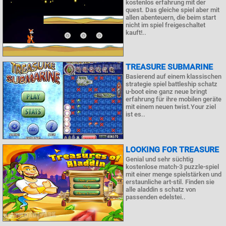
kostenlos erfahrung mit der
quest. Das gleiche spiel aber mit
allen abenteuern, die beim start
nicht im spiel freigeschaltet
kauft!..
TREASURE SUBMARINE
Basierend auf einem klassischen
strategie spiel battleship schatz
u-boot eine ganz neue bringt
erfahrung für ihre mobilen geräte
mit einem neuen twist.Your ziel
ist es..
LOOKING FOR TREASURE
Genial und sehr süchtig
kostenlose match-3 puzzle-spiel
mit einer menge spielstärken und
erstaunliche art-stil. Finden sie
alle aladdin s schatz von
passenden edelstei..