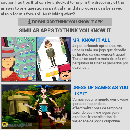
section has tips that can be unlocked to help in the discovery of the
answer to one question in particular and its progress can be saved
also n for m s forward. As thinking what?..
DOWNLOAD THINK YOU KNOW IT APK
SIMILAR APPS TO THINK YOU KNOW IT
MR. KNOW IT ALL
Jogos tarboosh apresenta mr.
Sabem tudo um jogo que desafia
os limites da sua concentração!
Testar-se contra mais de três mil
perguntas brainer espalhados por
dezenas..
DRESS UP GAMES AS YOU
LIKE IT
Vamos vestir o mundo como você
gosta de itspend seu
effectivelyscores de tempo de
lazer de vestir-se jogos para
escolher fromcollection de
variedade de jogos disponíve..