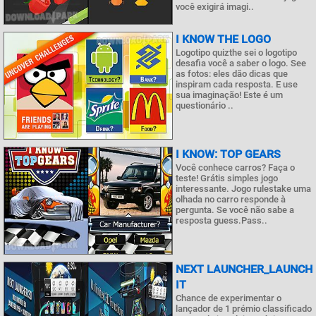
você exigirá imagi..
I KNOW THE LOGO
Logotipo quizthe sei o logotipo
desafia você a saber o logo. See
as fotos: eles dão dicas que
inspiram cada resposta. E use
sua imaginação! Este é um
questionário ..
I KNOW: TOP GEARS
Você conhece carros? Faça o
teste! Grátis simples jogo
interessante. Jogo rulestake uma
olhada no carro responde à
pergunta. Se você não sabe a
resposta guess.Pass..
NEXT LAUNCHER_LAUNCH
IT
Chance de experimentar o
lançador de 1 prémio classificado