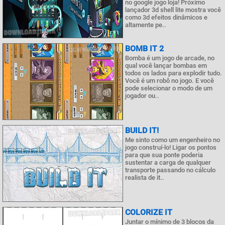
no google jogo loja! Próximo
lançador 3d shell lite mostra você
como 3d efeitos dinâmicos e
altamente pe..
BOMB IT 2
Bomba é um jogo de arcade, no
qual você lançar bombas em
todos os lados para explodir tudo.
Você é um robô no jogo. E você
pode selecionar o modo de um
jogador ou..
BUILD IT!
Me sinto como um engenheiro no
jogo construí-lo! Ligar os pontos
para que sua ponte poderia
sustentar a carga de qualquer
transporte passando no cálculo
realista de it..
COLORIZE IT
Juntar o mínimo de 3 blocos da