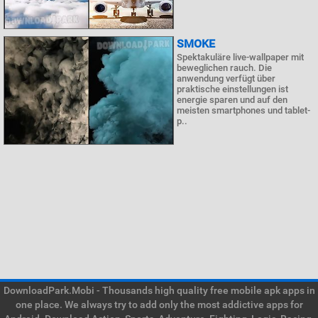
SMOKE
Spektakuläre live-wallpaper mit
beweglichen rauch. Die
anwendung verfügt über
praktische einstellungen ist
energie sparen und auf den
meisten smartphones und tablet-
p..
DownloadPark.Mobi - Thousands high quality free mobile apk apps in
one place. We always try to add only the most addictive apps for