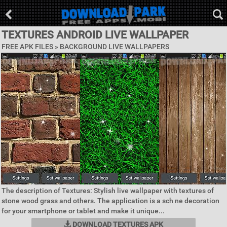
TEXTURES ANDROID LIVE WALLPAPER
FREE APK FILES »
BACKGROUND LIVE WALLPAPERS
The description of Textures: Stylish live wallpaper with textures of
stone wood grass and others. The application is a sch ne decoration
for your smartphone or tablet and make it unique...
DOWNLOAD TEXTURES APK