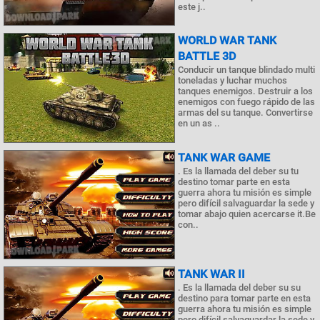
este j..
WORLD WAR TANK
BATTLE 3D
Conducir un tanque blindado multi
toneladas y luchar muchos
tanques enemigos. Destruir a los
enemigos con fuego rápido de las
armas del su tanque. Convertirse
en un as ..
TANK WAR GAME
. Es la llamada del deber su tu
destino tomar parte en esta
guerra ahora tu misión es simple
pero difícil salvaguardar la sede y
tomar abajo quien acercarse it.Be
con..
TANK WAR II
. Es la llamada del deber su su
destino para tomar parte en esta
guerra ahora tu misión es simple
pero difícil salvaguardar la sede y