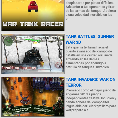
desplazarse por pistas difíciles.
Adelantar a tus oponentes y tirar
de las armas del tanque. Acelerar
a una velocidad increíble en las
p..
TANK BATTLES: GUNNER
WAR 3D
Esta guerra te llama hacia el
puesto avanzado del campo de
batalla en una ciudad arruinada
ardiendo en las llamas
alimentadas por enemigo s
patrulla de tanques. Invadien..
TANK INVADERS: WAR ON
TERROR
Premiado como el mejor juego de
sbgames 2013 s juegos
independientes festival locución y
banda sonora del compositor
inigualable carl clarkget listo para
warprepare a t..