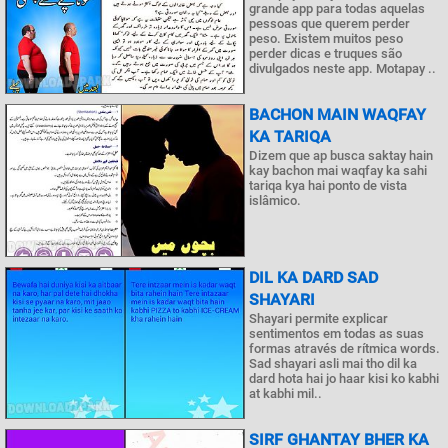
grande app para todas aquelas
pessoas que querem perder
peso. Existem muitos peso
perder dicas e truques são
divulgados neste app. Motapay ..
BACHON MAIN WAQFAY
KA TARIQA
Dizem que ap busca saktay hain
kay bachon mai waqfay ka sahi
tariqa kya hai ponto de vista
islâmico.
DIL KA DARD SAD
SHAYARI
Shayari permite explicar
sentimentos em todas as suas
formas através de rítmica words.
Sad shayari asli mai tho dil ka
dard hota hai jo haar kisi ko kabhi
at kabhi mil..
SIRF GHANTAY BHER KA