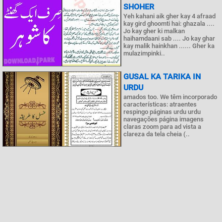
SHOHER
Yeh kahani aik gher kay 4 afraad
kay gird ghoomti hai: ghazala ....
Jo kay gher ki malkan
haihamdaani sab .... Jo kay ghar
kay malik hainkhan ...... Gher ka
mulazimpinki..
GUSAL KA TARIKA IN
URDU
amados too. We têm incorporado
características: atraentes
respingo páginas urdu urdu
navegações página imagens
claras zoom para ad vista a
clareza da tela cheia (..