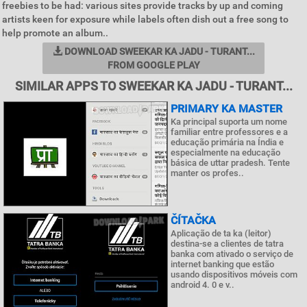
freebies to be had: various sites provide tracks by up and coming
artists keen for exposure while labels often dish out a free song to
help promote an album..
DOWNLOAD SWEEKAR KA JADU - TURANT...
FROM GOOGLE PLAY
SIMILAR APPS TO SWEEKAR KA JADU - TURANT...
PRIMARY KA MASTER
Ka principal suporta um nome
familiar entre professores e a
educação primária na Índia e
especialmente na educação
básica de uttar pradesh. Tente
manter os profes..
ČÍTAČKA
Aplicação de ta ka (leitor)
destina-se a clientes de tatra
banka com ativado o serviço de
internet banking que estão
usando dispositivos móveis com
android 4. 0 e v..