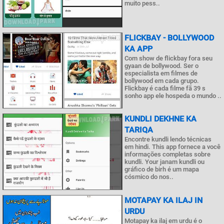
muito pess..
FLICKBAY - BOLLYWOOD
KA APP
Com show de flickbay fora seu
gyaan de bollywood. Ser o
especialista em filmes de
bollywood em cada grupo.
Flickbay é cada filme fã 39 s
sonho app ele hospeda o mundo ..
KUNDLI DEKHNE KA
TARIQA
Encontre kundli lendo técnicas
em hindi. This app fornece a você
informações completas sobre
kundli. Your janam kundli ou
gráfico de birh é um mapa
cósmico do nos..
MOTAPAY KA ILAJ IN
URDU
Motapay ka ilaj em urdu é o