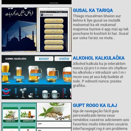
GUSAL KA TARIQA
Thiago musalman bhaion aur
behno k liye gusal se mutalik
maloomat ka ek mukamal
majomoa humne é app mai ap tak
ponchane ki koshish ki hai. Gusal
aur uske faraiz se muta..
ALKOHOL KALKULAČKA
Alkohol kalkula ka je interaktivn
nunca zji pro t n mno stv zbytkov
ho alkoholu v introduzir um t m r
mcov seu pt asu kdy budete at
nule. P ednosti nunca: poutav
grafika..
GUPT ROGO KA ILAJ
loja de navegação fácil guia
personalizado tema seus
remédios caseiros adicionem aos
favoritos muito interativo usuário
interfacegupt rog é um problema