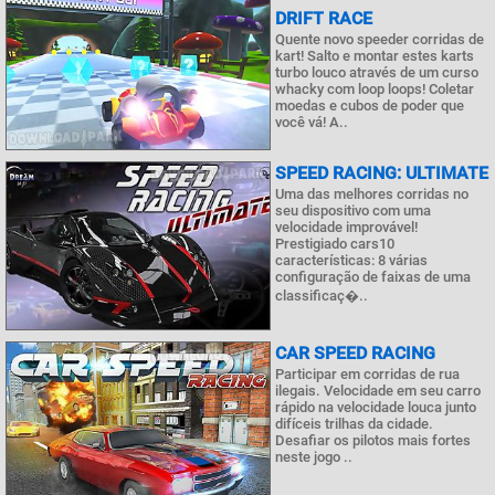
DRIFT RACE
Quente novo speeder corridas de
kart! Salto e montar estes karts
turbo louco através de um curso
whacky com loop loops! Coletar
moedas e cubos de poder que
você vá! A..
SPEED RACING: ULTIMATE
Uma das melhores corridas no
seu dispositivo com uma
velocidade improvável!
Prestigiado cars10
características: 8 várias
configuração de faixas de uma
classificaç�..
CAR SPEED RACING
Participar em corridas de rua
ilegais. Velocidade em seu carro
rápido na velocidade louca junto
difíceis trilhas da cidade.
Desafiar os pilotos mais fortes
neste jogo ..