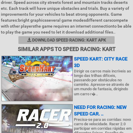
driver. Speed across city streets forest and mountain tracks deserts
etc. Each track will have unique obstacles and trials. Buy a variety of
improvements for your vehicles to beat strong opponents. Game
features:bright graphicsseveral game modesdifferent carscompete
with other playersthe game requires an internet connectionto be able
to play the game you need to let it download additional files..
DOWNLOAD SPEED RACING: KART APK
SIMILAR APPS TO SPEED RACING: KART
SPEED KART: CITY RACE
3D
Dirigir os carros mais incríveis ao
longo das trilhas difíceis,
passando por obstáculos no
caminho. Apresse-se através de
um mundo de fantasia, dirigindo
um carro r�..
NEED FOR RACING: NEW
SPEED CAR. ..
Precisa-se para as corridas: novo
carro de velocidade. Racer 2.0
participar em corridas rápidas em
diferentes faixas. Escolha de