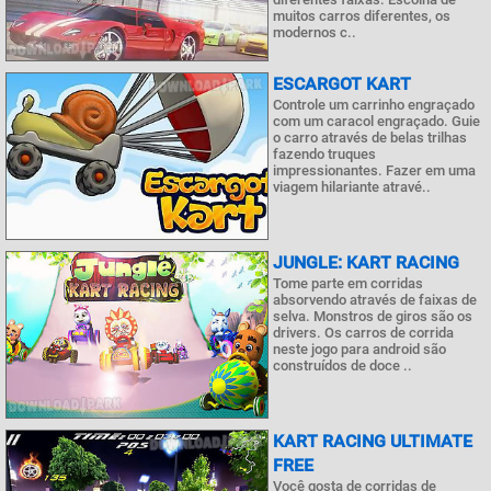
muitos carros diferentes, os
modernos c..
ESCARGOT KART
Controle um carrinho engraçado
com um caracol engraçado. Guie
o carro através de belas trilhas
fazendo truques
impressionantes. Fazer em uma
viagem hilariante atravé..
JUNGLE: KART RACING
Tome parte em corridas
absorvendo através de faixas de
selva. Monstros de giros são os
drivers. Os carros de corrida
neste jogo para android são
construídos de doce ..
KART RACING ULTIMATE
FREE
Você gosta de corridas de