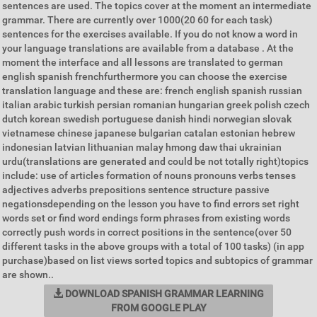
sentences are used. The topics cover at the moment an intermediate
grammar. There are currently over 1000(20 60 for each task)
sentences for the exercises available. If you do not know a word in
your language translations are available from a database . At the
moment the interface and all lessons are translated to german
english spanish frenchfurthermore you can choose the exercise
translation language and these are: french english spanish russian
italian arabic turkish persian romanian hungarian greek polish czech
dutch korean swedish portuguese danish hindi norwegian slovak
vietnamese chinese japanese bulgarian catalan estonian hebrew
indonesian latvian lithuanian malay hmong daw thai ukrainian
urdu(translations are generated and could be not totally right)topics
include: use of articles formation of nouns pronouns verbs tenses
adjectives adverbs prepositions sentence structure passive
negationsdepending on the lesson you have to find errors set right
words set or find word endings form phrases from existing words
correctly push words in correct positions in the sentence(over 50
different tasks in the above groups with a total of 100 tasks) (in app
purchase)based on list views sorted topics and subtopics of grammar
are shown..
DOWNLOAD SPANISH GRAMMAR LEARNING
FROM GOOGLE PLAY