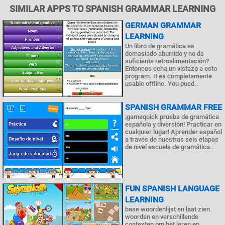
SIMILAR APPS TO SPANISH GRAMMAR LEARNING
GERMAN GRAMMAR
LEARNING
Un libro de gramática es
demasiado aburrido y no da
suficiente retroalimentación?
Entonces echa un vistazo a esto
program. It es completamente
usable offline. You pued..
SPANISH GRAMMAR FREE
¡gamequick prueba de gramática
española y diversión! Practicar en
cualquier lugar! Aprender español
a través de nuestras seis etapas
de nivel escuela de gramática..
FUN SPANISH LANGUAGE
LEARNING
base woordenlijst en laat zien
woorden en verschillende
contexten om het leren en