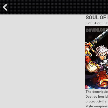
SOUL OF
FREE APK FIL
The descriptio
Destroy horrib
protect civili
style weapons 