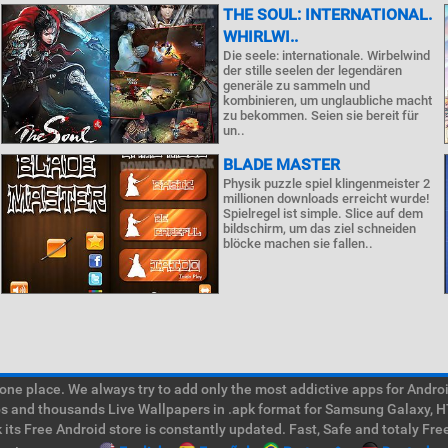
THE SOUL: INTERNATIONAL.
WHIRLWI..
Die seele: internationale. Wirbelwind
der stille seelen der legendären
generäle zu sammeln und
kombinieren, um unglaubliche macht
zu bekommen. Seien sie bereit für
un..
BLADE MASTER
Physik puzzle spiel klingenmeister 2
millionen downloads erreicht wurde!
Spielregel ist simple. Slice auf dem
bildschirm, um das ziel schneiden
blöcke machen sie fallen..
e place. We always try to add only the most addictive apps for Android
ps and thousands Live Wallpapers in .apk format for Samsung Galaxy, H
its Free Android store is constantly updated. Fast, Safe and totaly Fre