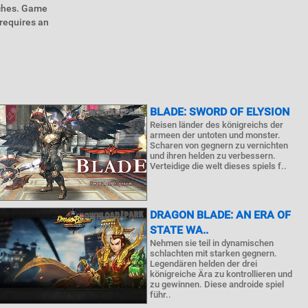
tches. Game
requires an
BLADE: SWORD OF ELYSION
Reisen länder des königreichs der
armeen der untoten und monster.
Scharen von gegnern zu vernichten
und ihren helden zu verbessern.
Verteidige die welt dieses spiels f..
DRAGON BLADE: AN ERA OF
STATE WA..
Nehmen sie teil in dynamischen
schlachten mit starken gegnern.
Legendären helden der drei
königreiche Ära zu kontrollieren und
zu gewinnen. Diese androide spiel
führ..