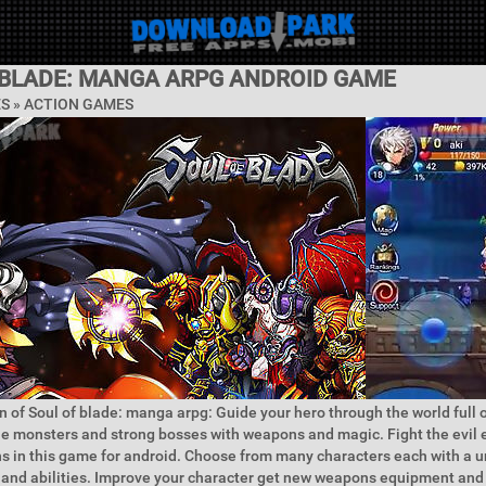
 BLADE: MANGA ARPG ANDROID GAME
ES »
ACTION GAMES
n of Soul of blade: manga arpg: Guide your hero through the world full
le monsters and strong bosses with weapons and magic. Fight the evil
ans in this game for android. Choose from many characters each with a u
and abilities. Improve your character get new weapons equipment and 