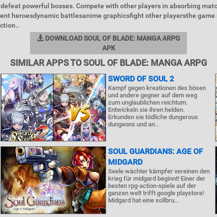
o defeat powerful bosses. Compete with other players in absorbing ma
rent heroesdynamic battlesanime graphicsfight other playersthe game 
ction..
DOWNLOAD SOUL OF BLADE: MANGA ARPG
APK
SIMILAR APPS TO SOUL OF BLADE: MANGA ARPG
SWORD OF SOUL 2
Kampf gegen kreationen des bösen
und andere gegner auf dem weg
zum unglaublichen reichtum.
Entwickeln sie ihren helden.
Erkunden sie tödliche dungerous
dungeons und an..
SOUL GUARDIANS: AGE OF
MIDGARD
Seele wächter kämpfer vereinen den
krieg für midgard beginnt! Einer der
besten rpg-action-spiele auf der
ganzen welt trifft google playstore!
Midgard hat eine sollbru..