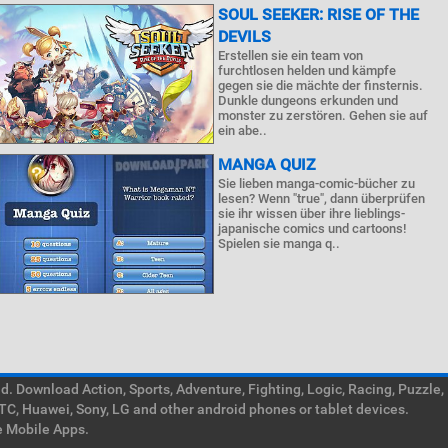
SOUL SEEKER: RISE OF THE
DEVILS
Erstellen sie ein team von
furchtlosen helden und kämpfe
gegen sie die mächte der finsternis.
Dunkle dungeons erkunden und
monster zu zerstören. Gehen sie auf
ein abe..
MANGA QUIZ
Sie lieben manga-comic-bücher zu
lesen? Wenn "true", dann überprüfen
sie ihr wissen über ihre lieblings-
japanische comics und cartoons!
Spielen sie manga q..
. Download Action, Sports, Adventure, Fighting, Logic, Racing, Puzzle,
TC, Huawei, Sony, LG and other android phones or tablet devices.
e Mobile Apps.