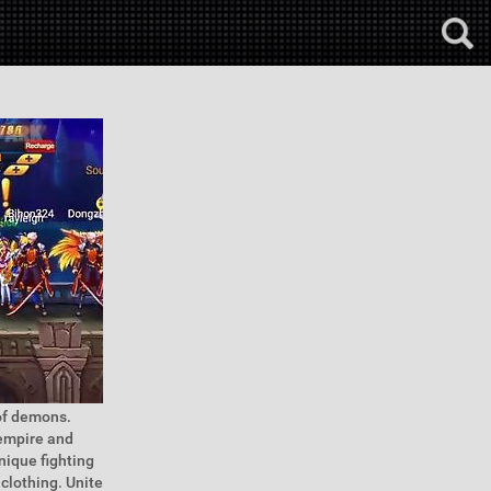
 of demons.
 empire and
nique fighting
clothing. Unite