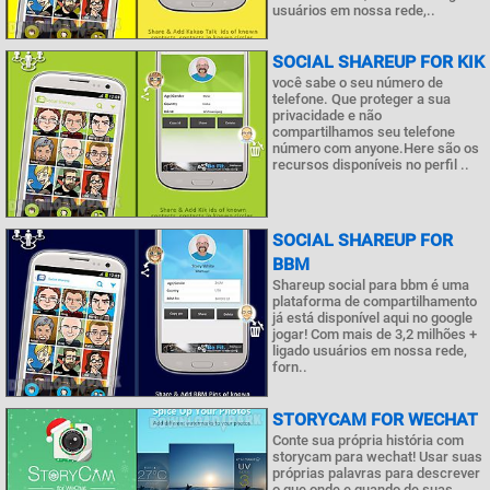
usuários em nossa rede,..
SOCIAL SHAREUP FOR KIK
você sabe o seu número de
telefone. Que proteger a sua
privacidade e não
compartilhamos seu telefone
número com anyone.Here são os
recursos disponíveis no perfil ..
SOCIAL SHAREUP FOR
BBM
Shareup social para bbm é uma
plataforma de compartilhamento
já está disponível aqui no google
jogar! Com mais de 3,2 milhões +
ligado usuários em nossa rede,
forn..
STORYCAM FOR WECHAT
Conte sua própria história com
storycam para wechat! Usar suas
próprias palavras para descrever
o que onde e quando de suas