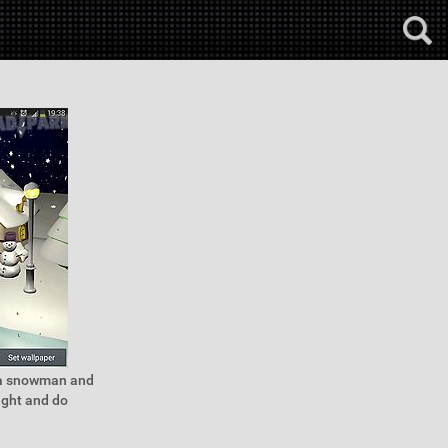
e a snowman and
ight and do