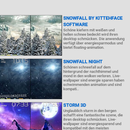
SNOWFALL BY KITTEHFACE
SOFTWARE
Schöne kiefern mit weißen und
hellen schnee bedeckt wird ihren
desktop schmücken. Die anwendung
verfügt über energiesparmodus und
bietet floating-animation.
SNOWFALL NIGHT
Schönen schneefall auf dem
hintergrund der nachthimmel und
mond in den wolken verloren. Live-
wallpaper sind energie sparen haben
schwimmenden animation und sind
kompati..
STORM 3D
Unglaublich sturm in den bergen
schafft eine fantastische szene, die
ihren desktop schmücken. Live-
wallpaper sind energiesparend und
kompatibel mit den meisten