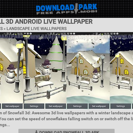
L 3D ANDROID LIVE WALLPAPER
ES »
LANDSCAPE LIVE WALLPAPERS
n of Snowfall 3d: Awesome 3d live wallpapers with a winter landscap
You can set the speed of snowflakes falling switch on or switch off the l
ngs...
DOWNLOAD SNOWFALL 3D APK