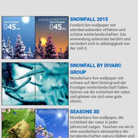
SNOWFALL 2015
Festlich live-wallpaper mit
atemberaubenden effekten und
schöne winterlandschaften. Die
anwendung antworten berührt und
verändert sich in abhängigkeit von
der zeit d..
SNOWFALL BY DIVARC
GROUP
Wunderbare live-wallpaper mit
schnee auf dem hintergrund der
frostigen winterlandschaft fallen.
Spüren sie die schönheit der natur
und gönnen sie sich eine gute
stimm..
SEASONS 3D
Wunderbare live-wallpaper, die
schönheit der natur in jeder
jahreszeit zeigen. Tauchen sie ein in
eine wunderbare atmosphäre der
berglandschaften sakura blühen und