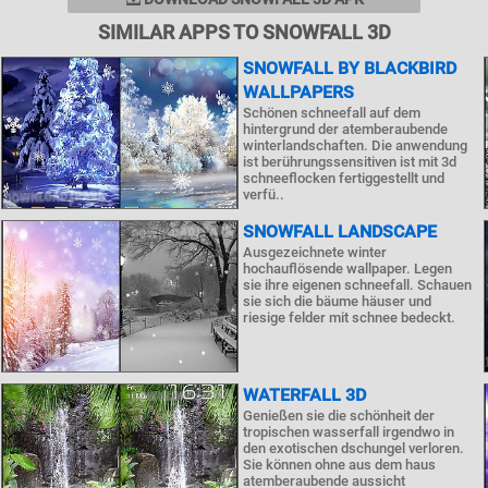
SIMILAR APPS TO SNOWFALL 3D
SNOWFALL BY BLACKBIRD
WALLPAPERS
Schönen schneefall auf dem
hintergrund der atemberaubende
winterlandschaften. Die anwendung
ist berührungssensitiven ist mit 3d
schneeflocken fertiggestellt und
verfü..
SNOWFALL LANDSCAPE
Ausgezeichnete winter
hochauflösende wallpaper. Legen
sie ihre eigenen schneefall. Schauen
sie sich die bäume häuser und
riesige felder mit schnee bedeckt.
WATERFALL 3D
Genießen sie die schönheit der
tropischen wasserfall irgendwo in
den exotischen dschungel verloren.
Sie können ohne aus dem haus
atemberaubende aussicht