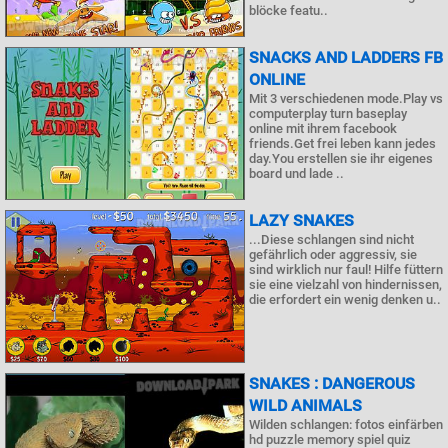
blöcke featu..
SNACKS AND LADDERS FB
ONLINE
Mit 3 verschiedenen mode.Play vs
computerplay turn baseplay
online mit ihrem facebook
friends.Get frei leben kann jedes
day.You erstellen sie ihr eigenes
board und lade ..
LAZY SNAKES
...Diese schlangen sind nicht
gefährlich oder aggressiv, sie
sind wirklich nur faul! Hilfe füttern
sie eine vielzahl von hindernissen,
die erfordert ein wenig denken u..
SNAKES : DANGEROUS
WILD ANIMALS
Wilden schlangen: fotos einfärben
hd puzzle memory spiel quiz