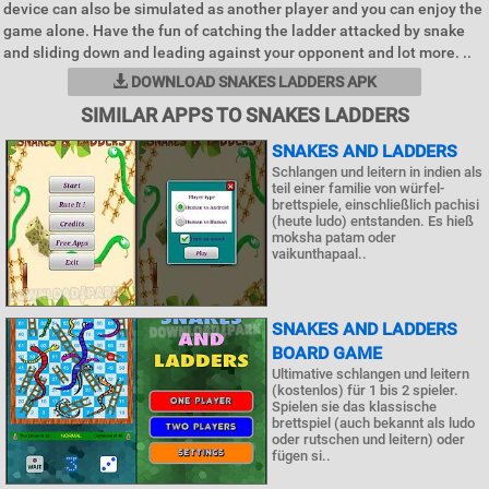
device can also be simulated as another player and you can enjoy the
game alone. Have the fun of catching the ladder attacked by snake
and sliding down and leading against your opponent and lot more. ..
DOWNLOAD SNAKES LADDERS APK
SIMILAR APPS TO SNAKES LADDERS
SNAKES AND LADDERS
Schlangen und leitern in indien als
teil einer familie von würfel-
brettspiele, einschließlich pachisi
(heute ludo) entstanden. Es hieß
moksha patam oder
vaikunthapaal..
SNAKES AND LADDERS
BOARD GAME
Ultimative schlangen und leitern
(kostenlos) für 1 bis 2 spieler.
Spielen sie das klassische
brettspiel (auch bekannt als ludo
oder rutschen und leitern) oder
fügen si..