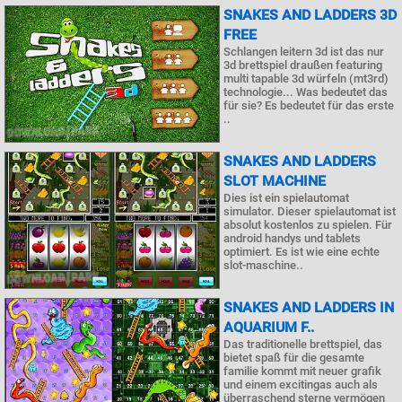
SNAKES AND LADDERS 3D
FREE
Schlangen leitern 3d ist das nur
3d brettspiel draußen featuring
multi tapable 3d würfeln (mt3rd)
technologie... Was bedeutet das
für sie? Es bedeutet für das erste
..
SNAKES AND LADDERS
SLOT MACHINE
Dies ist ein spielautomat
simulator. Dieser spielautomat ist
absolut kostenlos zu spielen. Für
android handys und tablets
optimiert. Es ist wie eine echte
slot-maschine..
SNAKES AND LADDERS IN
AQUARIUM F..
Das traditionelle brettspiel, das
bietet spaß für die gesamte
familie kommt mit neuer grafik
und einem excitingas auch als
überraschend sterne vermögen