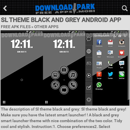
SL THEME BLACK AND GREY ANDROID APP
FREE APK FILES » OTHER APPS
The description of Sl theme black and grey: Sl theme black and grey!
Make sure you have the latest smart launcher! ! A black and grey
smart launcher theme with nice combination of the two color. Tidy
cool and stylish. Instruction:1. Choose preferences2. Select