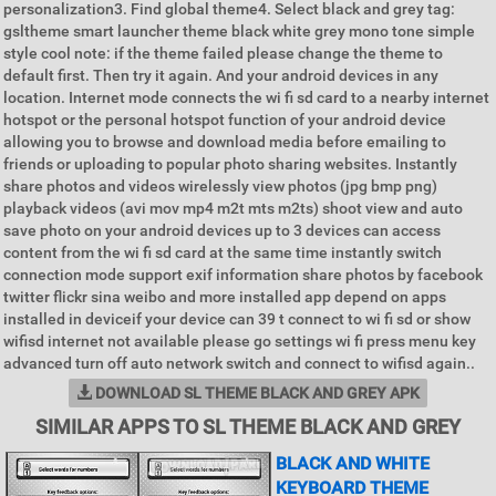
personalization3. Find global theme4. Select black and grey tag:
gsltheme smart launcher theme black white grey mono tone simple
style cool note: if the theme failed please change the theme to
default first. Then try it again. And your android devices in any
location. Internet mode connects the wi fi sd card to a nearby internet
hotspot or the personal hotspot function of your android device
allowing you to browse and download media before emailing to
friends or uploading to popular photo sharing websites. Instantly
share photos and videos wirelessly view photos (jpg bmp png)
playback videos (avi mov mp4 m2t mts m2ts) shoot view and auto
save photo on your android devices up to 3 devices can access
content from the wi fi sd card at the same time instantly switch
connection mode support exif information share photos by facebook
twitter flickr sina weibo and more installed app depend on apps
installed in deviceif your device can 39 t connect to wi fi sd or show
wifisd internet not available please go settings wi fi press menu key
advanced turn off auto network switch and connect to wifisd again..
DOWNLOAD SL THEME BLACK AND GREY APK
SIMILAR APPS TO SL THEME BLACK AND GREY
BLACK AND WHITE
KEYBOARD THEME