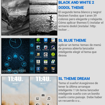
BLACK AND WHITE 2
DODOL THEME
El segundo tema blanco y negro!
Reúnen fondos que t aren 39
colores pero elegante y relajante.
Cómo aplicar themes1) instalar el
armario dodol (instalar: http:
locker ..
SL BLUE THEME
aplicar un tema: temas de menú
de prensa abierta lanzador
inteligente elegir el tema que
desea
SL THEME DREAM
Tema sl sueño! Asegúrese de
tener la última arranque
inteligente ! ! Un tema lanzador
inteligente sueño con un bonito
sueño como paisaje. Debe haber
un recuerdo o u..