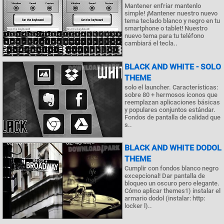
Mantener enfriar mantenlo
simple! ¡Mantener nuestro nuevo
tema teclado blanco y negro en tu
smartphone o tablet! Nuestro
nuevo tema para tu teléfono
cambiará el tecla..
BLACK AND WHITE - SOLO
THEME
solo el launcher. Características:
sobre 80 + hermosos iconos que
reemplazan aplicaciones básicas
y populares conjuntos estándar.
Fondos de pantalla de calidad que
s..
BLACK AND WHITE DODOL
THEME
Cumplir con fondos blanco negro
excepcional! Dar pantalla de
bloqueo un oscuro pero elegante.
Cómo aplicar themes1) instalar el
armario dodol (instalar: http:
locker l)..