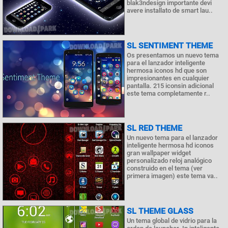
blak3ndesign importante devi
avere installato de smart lau..
SL SENTIMENT THEME
Os presentamos un nuevo tema
para el lanzador inteligente
hermosa iconos hd que son
impresionantes en cualquier
pantalla. 215 iconsin adicional
este tema completamente r..
SL RED THEME
Un nuevo tema para el lanzador
inteligente hermosa hd iconos
gran wallpaper widget
personalizado reloj analógico
construido en el tema (ver
primera imagen) este tema va..
SL THEME GLASS
Un tema global de vidrio para la