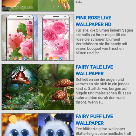
zu..
PINK ROSE LIVE
WALLPAPER HD
Für alle, die blumen lieben! Sagen
sie hallo zu ihrer majestät die
rose die schönen blumen!
Verschönern sie ihr handy mit
einem bouquet von frischen
blüten und ihr ..
FAIRY TALE LIVE
WALLPAPER
Schließen sie die augen und
versetzen sie sich in ein junges
kind s. Stell dir vor, burgen auf
hügeln und malerischen flüssen
schmachten durch den wald
thront. Wenn s..
FAIRY PUFF LIVE
WALLPAPER
Fee blätterteig live-wallpaper!
Blätterteig ist eine niedliche troll