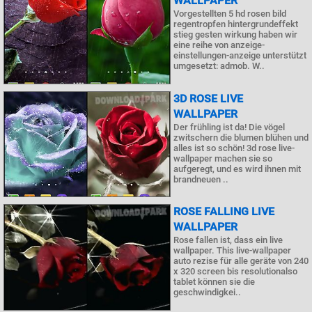
WALLPAPER
Vorgestellten 5 hd rosen bild
regentropfen hintergrundeffekt
stieg gesten wirkung haben wir
eine reihe von anzeige-
einstellungen-anzeige unterstützt
umgesetzt: admob. W..
3D ROSE LIVE
WALLPAPER
Der frühling ist da! Die vögel
zwitschern die blumen blühen und
alles ist so schön! 3d rose live-
wallpaper machen sie so
aufgeregt, und es wird ihnen mit
brandneuen ..
ROSE FALLING LIVE
WALLPAPER
Rose fallen ist, dass ein live
wallpaper. This live-wallpaper
auto rezise für alle geräte von 240
x 320 screen bis resolutionalso
tablet können sie die
geschwindigkei..