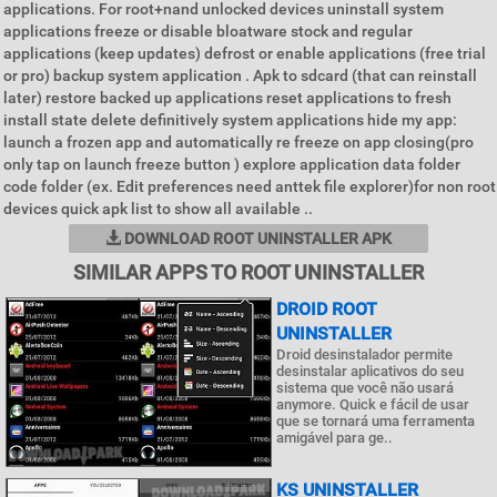
applications. For root+nand unlocked devices uninstall system
applications freeze or disable bloatware stock and regular
applications (keep updates) defrost or enable applications (free trial
or pro) backup system application . Apk to sdcard (that can reinstall
later) restore backed up applications reset applications to fresh
install state delete definitively system applications hide my app:
launch a frozen app and automatically re freeze on app closing(pro
only tap on launch freeze button ) explore application data folder
code folder (ex. Edit preferences need anttek file explorer)for non root
devices quick apk list to show all available ..
DOWNLOAD ROOT UNINSTALLER APK
SIMILAR APPS TO ROOT UNINSTALLER
DROID ROOT
UNINSTALLER
Droid desinstalador permite
desinstalar aplicativos do seu
sistema que você não usará
anymore. Quick e fácil de usar
que se tornará uma ferramenta
amigável para ge..
KS UNINSTALLER