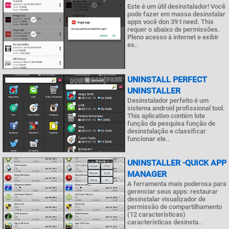
Este é um útil desinstalador! Você
pode fazer em massa desinstalar
apps você don 39 t need. This
requer o abaixo de permissões.
Pleno acesso à internet e exibir
es..
UNINSTALL PERFECT
UNINSTALLER
Desinstalador perfeito é um
sistema android profissional tool.
This aplicativo contém lote
função de pesquisa função de
desinstalação e classificar
funcionar ele..
UNINSTALLER -QUICK APP
MANAGER
A ferramenta mais poderosa para
gerenciar seus apps: restaurar
desinstalar visualizador de
permissão de compartilhamento
(12 características)
características desinsta..