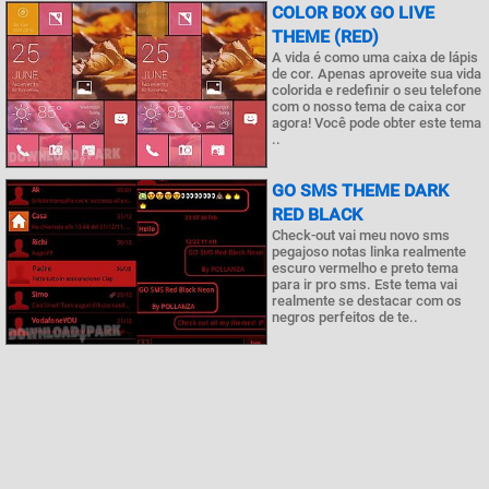
COLOR BOX GO LIVE
THEME (RED)
A vida é como uma caixa de lápis
de cor. Apenas aproveite sua vida
colorida e redefinir o seu telefone
com o nosso tema de caixa cor
agora! Você pode obter este tema
..
GO SMS THEME DARK
RED BLACK
Check-out vai meu novo sms
pegajoso notas linka realmente
escuro vermelho e preto tema
para ir pro sms. Este tema vai
realmente se destacar com os
negros perfeitos de te..