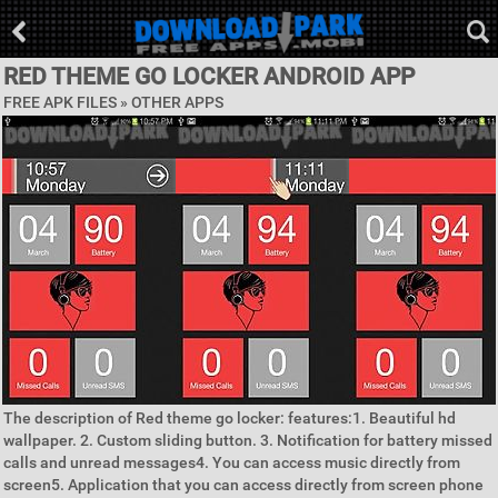
RED THEME GO LOCKER ANDROID APP
FREE APK FILES » OTHER APPS
The description of Red theme go locker: features:1. Beautiful hd
wallpaper. 2. Custom sliding button. 3. Notification for battery missed
calls and unread messages4. You can access music directly from
screen5. Application that you can access directly from screen phone