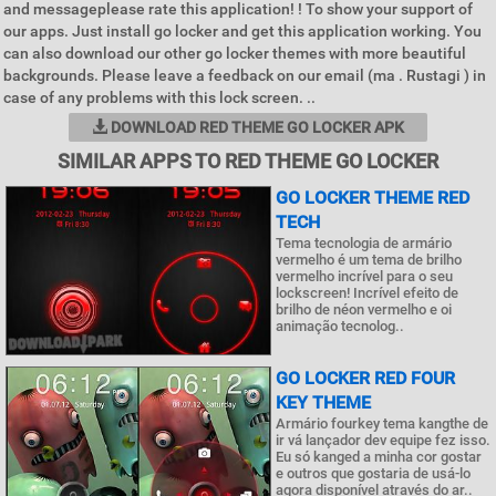
and messageplease rate this application! ! To show your support of
our apps. Just install go locker and get this application working. You
can also download our other go locker themes with more beautiful
backgrounds. Please leave a feedback on our email (ma . Rustagi ) in
case of any problems with this lock screen. ..
DOWNLOAD RED THEME GO LOCKER APK
SIMILAR APPS TO RED THEME GO LOCKER
GO LOCKER THEME RED
TECH
Tema tecnologia de armário
vermelho é um tema de brilho
vermelho incrível para o seu
lockscreen! Incrível efeito de
brilho de néon vermelho e oi
animação tecnolog..
GO LOCKER RED FOUR
KEY THEME
Armário fourkey tema kangthe de
ir vá lançador dev equipe fez isso.
Eu só kanged a minha cor gostar
e outros que gostaria de usá-lo
agora disponível através do ar..