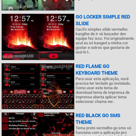
GO LOCKER SIMPLE RED
SLIDE
Cacifo simples slide vermelho
kangthe de ir vá lançador dev
equipe fez isso. Foi originalmente
azul eu só kanged a minha cor
gostar e outros que gostaria de
usá-lo t..
RED FLAME GO
KEYBOARD THEME
Para usar esta aplicação, você
precisa ter teclado go instalado.
Como usar este tema de
download tema de imprensa de
imprensa aberta aplicar tema
selecionar chama ver..
RED BLACK GO SMS
THEME
Tema preto vermelho go sms só
funciona com a aplicação pro