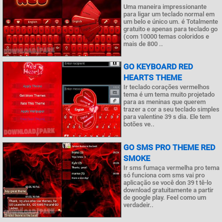
Uma maneira impressionante
para ligar um teclado normal em
um belo e único um. é Totalmente
gratuito e apenas para teclado go
(com 10000 temas coloridos e
mais de 800 ..
GO KEYBOARD RED
HEARTS THEME
Ir teclado corações vermelhos
tema é um tema muito projetado
para as meninas que querem
trazer a cor a seu teclado simples
para valentine 39 s dia. Ele tem
botões ve..
GO SMS PRO THEME RED
SMOKE
Ir sms fumaça vermelha pro tema
só funciona com sms vai pro
aplicação se você don 39 t tê-lo
download gratuitamente a partir
de google play. Feel como um
verdadeir..