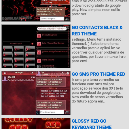
sms ir se você don 39 t tê-lo fazer
o download gratuito do google
play. New simples neon estilo
preto ver..
GO CONTACTS BLACK &
RED THEME
settings. Menu tema instalado
themes4. ) Selecione o tema
vermelho preto e aplicá-lo! Se
você tiver qualquer problema de
questões, por favor sinta-se livre
para envi..
GO SMS PRO THEME RED
Ir sms pro tema vermelho só
funciona com sms vai pro
aplicação se você don 39 t tê-lo
para download do google play.
New estilo de neons vermelhos
do futuro agora em..
GLOSSY RED GO
KEYBOARD THEME