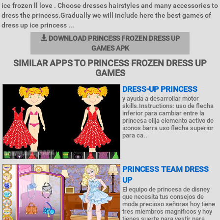
ice frozen ll love . Choose dresses hairstyles and many accessories to
dress the princess.Gradually we will include here the best games of
dress up ice princess ...
DOWNLOAD PRINCESS FROZEN DRESS UP
GAMES APK
SIMILAR APPS TO PRINCESS FROZEN DRESS UP
GAMES
DRESS-UP PRINCESS
y ayuda a desarrollar motor
skills.Instructions: uso de flecha
inferior para cambiar entre la
princesa elija elemento activo de
iconos barra uso flecha superior
para ca..
PRINCESS TEAM DRESS
UP
El equipo de princesa de disney
que necesita tus consejos de
moda precioso señoras hoy tiene
tres miembros magníficos y hoy
tienes suerte para vestir para