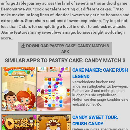
unforgettable journey across the land of sweets in this android game.
Demonstrate your cooking talent sorting out different cakes. Try to
make maximum long lines of identical sweets to get nice bonuses and
extra points. Start chain reactions of sweet explosions. Try to get not
less than 2 stars for completing a level in order to unblock new tasks
.Game features:many sweet levelsmagic bonusesbright worldshigh
score..
DOWNLOAD PASTRY CAKE: CANDY MATCH 3
APK
SIMILAR APPS TO PASTRY CAKE: CANDY MATCH 3
CAKE MAKER: CAKE RUSH
LEGEND
Verschiedene kuchen und
anderen süßigkeiten zu bewegen.
Reihen von 3 und mehr gleichen
kuchen bis sie explodieren.
Helfen sie den junge konditor eine
vielzahl von sü�..
CANDY SWEET TOUR.
CRUSH CANDY
Gehen sie in das abenteuer durch