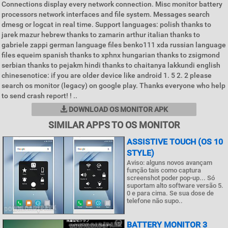
Connections display every network connection. Misc monitor battery
processors network interfaces and file system. Messages search
dmesg or logcat in real time. Support languages: polish thanks to
jarek mazur hebrew thanks to zamarin arthur italian thanks to
gabriele zappi german language files benko111 xda russian language
files equeim spanish thanks to xphnx hungarian thanks to zsigmond
serbian thanks to pejakm hindi thanks to chaitanya lakkundi english
chinesenotice: if you are older device like android 1. 5 2. 2 please
search os monitor (legacy) on google play. Thanks everyone who help
to send crash report! ! ..
DOWNLOAD OS MONITOR APK
SIMILAR APPS TO OS MONITOR
ASSISTIVE TOUCH (OS 10
STYLE)
Aviso: alguns novos avançam
função tais como captura
screenshot poder pop-up... Só
suportam alto software versão 5.
0 e para cima. Se sua dose de
telefone não supo..
BATTERY MONITOR 3