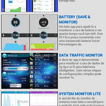
tráfego diár..
BATTERY (SAVE &
MONITOR)
Um belo app para ajudá-lo a
monitorar o uso de bateria e ver
quanto tempo você tem left. Don
39 t fico preso novamente com
uma inesperado bateria fraca!
Porcentagem de..
DATA TRAFFIC MONITOR
A deve ter app é desenvolvido
para monitorar o uso de dados de
2g 3g e wi fi para telefones
inteligentes. Com várias etapas
de configurações simples pode
resolver fa..
SYSTEM MONITOR LITE
A versão lite do monitor de
sistema mais bela e versátil para
o android. Esta aplicação fornece