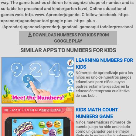
way. The game teaches children to recognize shape of number and is
suitable for preschool and kindergarten level. Online educational
games web: http: www. Aprenderjugando. Clfollow facebook: https:
aprenderjugandopuntocl google plus: https: plus .
+Aprenderjugandoclaprenderjugandoall gameaqui toddlerpreschool..
DOWNLOAD NUMBERS FOR KIDS FROM
GOOGLE PLAY
SIMILAR APPS TO NUMBERS FOR KIDS
LEARNING NUMBERS FOR
KIDS
Números de aprendizaje para los
niños es uno de nuestros juegos
educativos para niños cuyos
padres están interesados en la
educación temprana cualitativa
de sus beb..
KIDS MATH COUNT
NUMBERS GAME
Niños matemáticas números de
cuenta juego ha sido anunciado
como un ganador para el mejor
título de la aplicación la educación