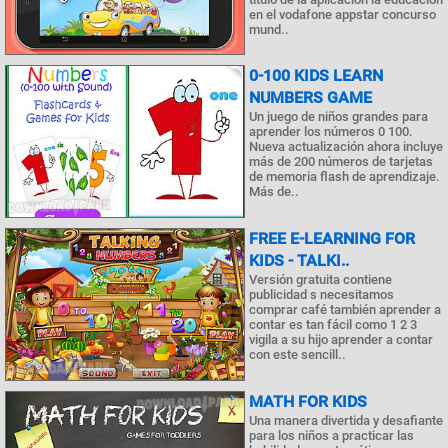
en el vodafone appstar concurso
mund..
0-100 KIDS LEARN
NUMBERS GAME
Un juego de niños grandes para
aprender los números 0 100.
Nueva actualización ahora incluye
más de 200 números de tarjetas
de memoria flash de aprendizaje.
Más de..
FREE E-LEARNING FOR
KIDS - TALKI..
Versión gratuita contiene
publicidad s necesitamos
comprar café también aprender a
contar es tan fácil como 1 2 3
vigila a su hijo aprender a contar
con este sencill..
MATH FOR KIDS
Una manera divertida y desafiante
para los niños a practicar las