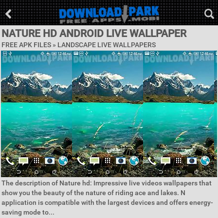
NATURE HD ANDROID LIVE WALLPAPER
FREE APK FILES »
LANDSCAPE LIVE WALLPAPERS
The description of Nature hd: Impressive live videos wallpapers that
show you the beauty of the nature of riding ace and lakes. N
application is compatible with the largest devices and offers energy-
saving mode to...