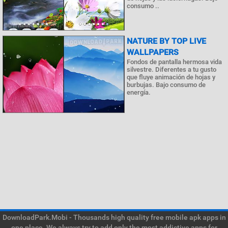
consumo ..
NATURE BY TOP LIVE
WALLPAPERS
Fondos de pantalla hermosa vida
silvestre. Diferentes a tu gusto
que fluye animación de hojas y
burbujas. Bajo consumo de
energía.
DownloadPark.Mobi - Thousands high quality free mobile apk apps in
one place. We always try to add only the most addictive apps for