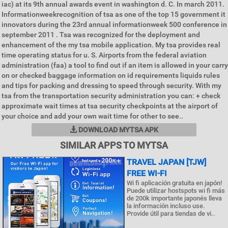
iac) at its 9th annual awards event in washington d. C. In march 2011.
Informationweekrecognition of tsa as one of the top 15 government it
innovators during the 23rd annual informationweek 500 conference in
september 2011 . Tsa was recognized for the deployment and
enhancement of the my tsa mobile application. My tsa provides real
time operating status for u. S. Airports from the federal aviation
administration (faa) a tool to find out if an item is allowed in your carry
on or checked baggage information on id requirements liquids rules
and tips for packing and dressing to speed through security. With my
tsa from the transportation security administration you can: + check
approximate wait times at tsa security checkpoints at the airport of
your choice and add your own wait time for other to see..
DOWNLOAD MYTSA APK
SIMILAR APPS TO MYTSA
TRAVEL JAPAN [TJW]
FREE WI-FI
Wi fi aplicación gratuita en japón!
Puede utilizar hostspots wi fi más
de 200k importante japonés lleva
la información incluso use.
Provide útil para tiendas de vi..