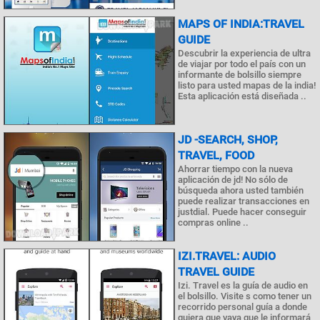
MAPS OF INDIA:TRAVEL
GUIDE
Descubrir la experiencia de ultra
de viajar por todo el país con un
informante de bolsillo siempre
listo para usted mapas de la india!
Esta aplicación está diseñada ..
JD -SEARCH, SHOP,
TRAVEL, FOOD
Ahorrar tiempo con la nueva
aplicación de jd! No sólo de
búsqueda ahora usted también
puede realizar transacciones en
justdial. Puede hacer conseguir
compras online ..
IZI.TRAVEL: AUDIO
TRAVEL GUIDE
Izi. Travel es la guía de audio en
el bolsillo. Visite s como tener un
recorrido personal guía a donde
quiera que vaya que le informará