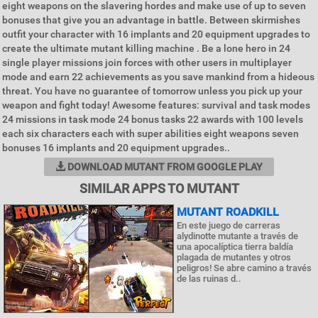
eight weapons on the slavering hordes and make use of up to seven
bonuses that give you an advantage in battle. Between skirmishes
outfit your character with 16 implants and 20 equipment upgrades to
create the ultimate mutant killing machine . Be a lone hero in 24
single player missions join forces with other users in multiplayer
mode and earn 22 achievements as you save mankind from a hideous
threat. You have no guarantee of tomorrow unless you pick up your
weapon and fight today! Awesome features: survival and task modes
24 missions in task mode 24 bonus tasks 22 awards with 100 levels
each six characters each with super abilities eight weapons seven
bonuses 16 implants and 20 equipment upgrades..
DOWNLOAD MUTANT FROM GOOGLE PLAY
SIMILAR APPS TO MUTANT
MUTANT ROADKILL
En este juego de carreras
alydinotte mutante a través de
una apocalíptica tierra baldía
plagada de mutantes y otros
peligros! Se abre camino a través
de las ruinas d..