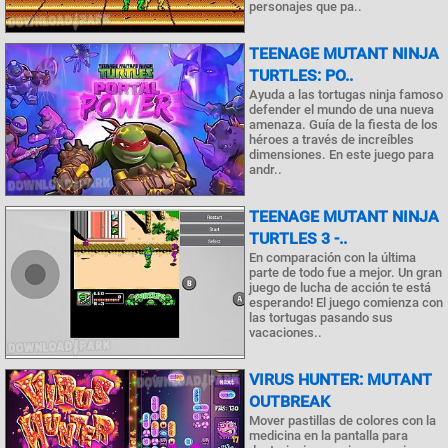
personajes que pa..
TEENAGE MUTANT NINJA
TURTLES: PO..
Ayuda a las tortugas ninja famoso
defender el mundo de una nueva
amenaza. Guía de la fiesta de los
héroes a través de increíbles
dimensiones. En este juego para
andr..
TEENAGE MUTANT NINJA
TURTLES 3 -..
En comparación con la última
parte de todo fue a mejor. Un gran
juego de lucha de acción te está
esperando! El juego comienza con
las tortugas pasando sus
vacaciones..
VIRUS HUNTER: MUTANT
OUTBREAK
Mover pastillas de colores con la
medicina en la pantalla para