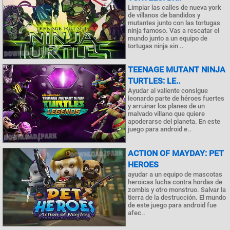
Limpiar las calles de nueva york
de villanos de bandidos y
mutantes junto con las tortugas
ninja famoso. Vas a rescatar el
mundo junto a un equipo de
tortugas ninja sin ..
TEENAGE MUTANT NINJA
TURTLES: LE..
Ayudar al valiente consigue
leonardo parte de héroes fuertes
y arruinar los planes de un
malvado villano que quiere
apoderarse del planeta. En este
juego para android e..
ACTION OF MAYDAY: PET
HEROES
ayudar a un equipo de mascotas
heroicas lucha contra hordas de
zombis y otro monstruo. Salvar la
tierra de la destrucción. El mundo
de este juego para android fue
afec..