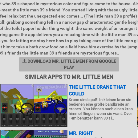
d who 39 s shaped in mysterious color and figure came to the house. Al
 meet the little man 39 s friend. You started living with these ugly littl
eel relax but the unexpected end comes... (The little man 39 s profile)
ill: grabbing something fell in a narrow gap characteristic: gentle heig
of the toilet paper holder thing weight: the same weight of an orange it 
ring game the app delivers you a relaxing time with the little man 39 s 
 you for letting me stay here how to play taking care of the little man g
t him to take a bath grow food on a field have him exercise by the jum
39 s friends the little man 39 s friends are mysterious figures..
DOWNLOAD MR. LITTLE MEN FROM GOOGLE
PLAY
SIMILAR APPS TO MR. LITTLE MEN
THE LITTLE CRANE THAT
COULD
Krane sind spaß! In kleinen kran sie
bedienen eine große bandbreite an
cranes. You können auch einen kran
himmel fliegen, wenn sie want. Over
14m benutzer kann 39 t i..
MR. RIGHT