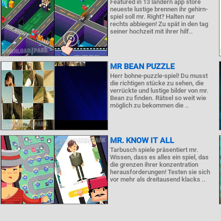
Featured in 13 ländern app store
neueste lustige brennen ihr gehirn-
spiel soll mr. Right? Halten nur
rechts abbiegen! Zu spät in den tag
seiner hochzeit mit ihrer hilf..
MR BEAN PUZZLE
Herr bohne-puzzle-spiel! Du musst
die richtigen stücke zu sehen, die
verrückte und lustige bilder von mr.
Bean zu finden. Rätsel so weit wie
möglich zu bekommen die ..
MR. KNOW IT ALL
Tarbusch spiele präsentiert mr.
Wissen, dass es alles ein spiel, das
die grenzen ihrer konzentration
herausforderungen! Testen sie sich
vor mehr als dreitausend klacks ..