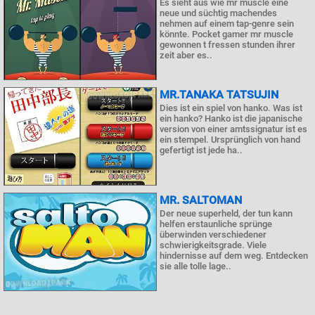
Es sieht aus wie mr muscle eine
neue und süchtig machendes
nehmen auf einem tap-genre sein
könnte. Pocket gamer mr muscle
gewonnen t fressen stunden ihrer
zeit aber es..
MR.TANAKA TATSUJIN
Dies ist ein spiel von hanko. Was ist
ein hanko? Hanko ist die japanische
version von einer amtssignatur ist es
ein stempel. Ursprünglich von hand
gefertigt ist jede ha..
MR. SALTOMAN
Der neue superheld, der tun kann
helfen erstaunliche sprünge
überwinden verschiedener
schwierigkeitsgrade. Viele
hindernisse auf dem weg. Entdecken
sie alle tolle lage..