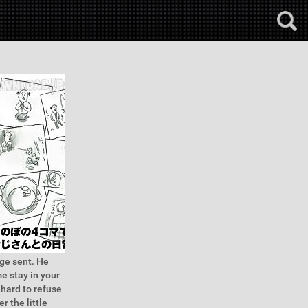
age sent. He
me stay in your
 hard to refuse
r the little