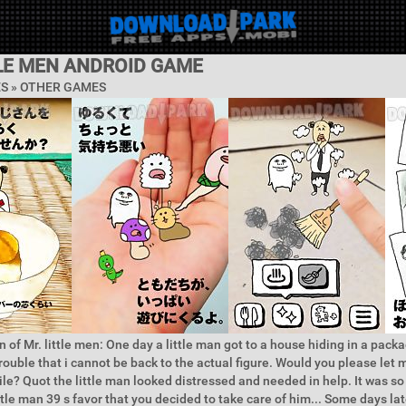
TLE MEN ANDROID GAME
ES » OTHER GAMES
 of Mr. little men: One day a little man got to a house hiding in a pack
trouble that i cannot be back to the actual figure. Would you please let 
ile? Quot the little man looked distressed and needed in help. It was so
ttle man 39 s favor that you decided to take care of him... Some days late