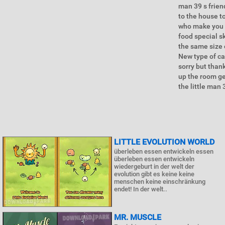
man 39 s frien
to the house to
who make you f
food special sk
the same size 
New type of ca
sorry but thank
up the room ge
the little man 
LITTLE EVOLUTION WORLD
überleben essen entwickeln essen
überleben essen entwickeln
wiedergeburt in der welt der
evolution gibt es keine keine
menschen keine einschränkung
endet! In der welt..
MR. MUSCLE