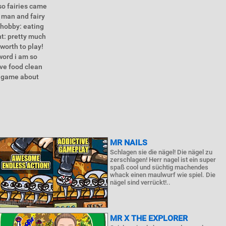
so fairies came
e man and fairy
 hobby: eating
ht: pretty much
worth to play!
word i am so
ive food clean
p game about
MR NAILS
Schlagen sie die nägel! Die nägel zu
zerschlagen! Herr nagel ist ein super
spaß cool und süchtig machendes
whack einen maulwurf wie spiel. Die
nägel sind verrückt!..
MR X THE EXPLORER