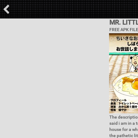
MR. LIT
FREE APK FIL
The description
said i am in a 
house for a wh
the pathetic li