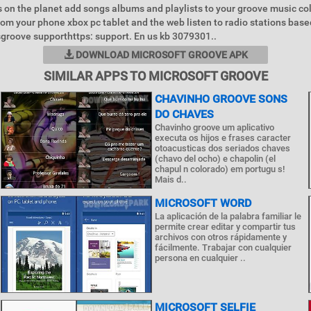
 on the planet add songs albums and playlists to your groove music co
om your phone xbox pc tablet and the web listen to radio stations base
tsgroove supporthttps: support. En us kb 3079301..
DOWNLOAD MICROSOFT GROOVE APK
SIMILAR APPS TO MICROSOFT GROOVE
CHAVINHO GROOVE SONS
DO CHAVES
Chavinho groove um aplicativo
executa os hijos e frases caracter
otoacusticas dos seriados chaves
(chavo del ocho) e chapolin (el
chapul n colorado) em portugu s!
Mais d..
MICROSOFT WORD
La aplicación de la palabra familiar le
permite crear editar y compartir tus
archivos con otros rápidamente y
fácilmente. Trabajar con cualquier
persona en cualquier ..
MICROSOFT SELFIE