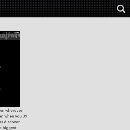
hem wherever
ven when you 39
ss discover
e biggest