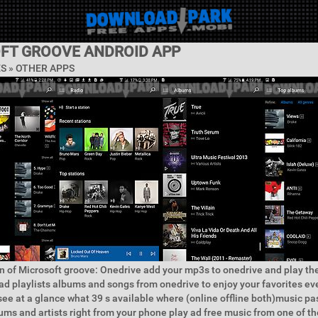
FT GROOVE ANDROID APP
ES » OTHER APPS
n of Microsoft groove: Onedrive add your mp3s to onedrive and play t
d playlists albums and songs from onedrive to enjoy your favorites e
d see at a glance what 39 s available where (online offline both)music pa
ms and artists right from your phone play ad free music from one of th