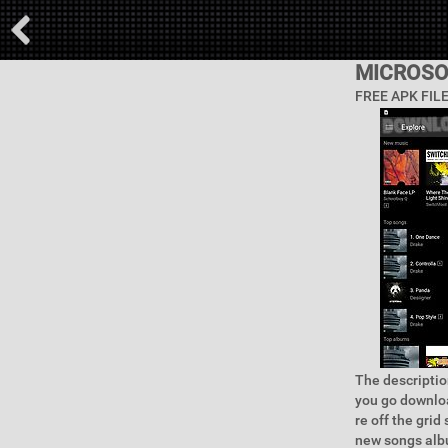
MICROSO
FREE APK FIL
The descriptio
you go downloa
re off the gri
new songs albu