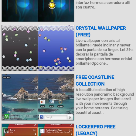
interfaz hermosa cerradura allí
son cuatro..
CRYSTAL WALLPAPER
(FREE)
Live wallpaper con cristal
brillante! Puede inclinar y mover
con la punta de su finger. Let 39 s
decorar la pantalla de
smartphone con hermoso cristal
brillante! Opcione..
FREE COASTLINE
COLLECTION
A beautiful collection of high
resolution panoramic background
live wallpaper images that scroll
with your movements through
your home screens. Featuring
beautiful coast..
LOCKERPRO FREE
(LEGACY)