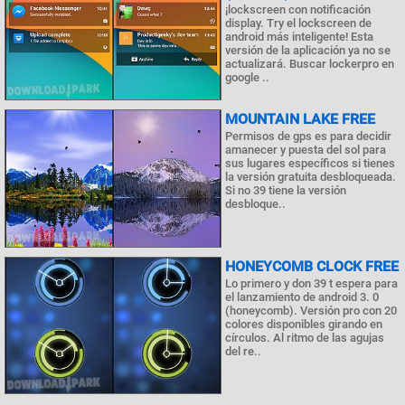
¡lockscreen con notificación
display. Try el lockscreen de
android más inteligente! Esta
versión de la aplicación ya no se
actualizará. Buscar lockerpro en
google ..
MOUNTAIN LAKE FREE
Permisos de gps es para decidir
amanecer y puesta del sol para
sus lugares específicos si tienes
la versión gratuita desbloqueada.
Si no 39 tiene la versión
desbloque..
HONEYCOMB CLOCK FREE
Lo primero y don 39 t espera para
el lanzamiento de android 3. 0
(honeycomb). Versión pro con 20
colores disponibles girando en
círculos. Al ritmo de las agujas
del re..