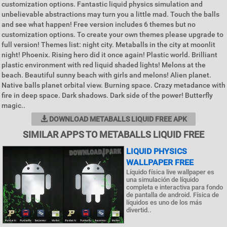
customization options. Fantastic liquid physics simulation and
unbelievable abstractions may turn you a little mad. Touch the balls
and see what happen! Free version includes 6 themes but no
customization options. To create your own themes please upgrade to
full version! Themes list: night city. Metaballs in the city at moonlit
night! Phoenix. Rising hero did it once again! Plastic world. Brilliant
plastic environment with red liquid shaded lights! Melons at the
beach. Beautiful sunny beach with girls and melons! Alien planet.
Native balls planet orbital view. Burning space. Crazy metadance with
fire in deep space. Dark shadows. Dark side of the power! Butterfly
magic..
DOWNLOAD METABALLS LIQUID FREE APK
SIMILAR APPS TO METABALLS LIQUID FREE
LIQUID PHYSICS
WALLPAPER FREE
Líquido física live wallpaper es
una simulación de líquido
completa e interactiva para fondo
de pantalla de android. Física de
líquidos es uno de los más
divertid..