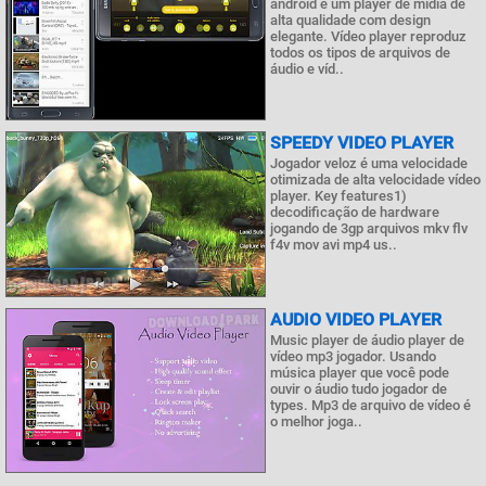
android é um player de mídia de
alta qualidade com design
elegante. Vídeo player reproduz
todos os tipos de arquivos de
áudio e víd..
SPEEDY VIDEO PLAYER
Jogador veloz é uma velocidade
otimizada de alta velocidade vídeo
player. Key features1)
decodificação de hardware
jogando de 3gp arquivos mkv flv
f4v mov avi mp4 us..
AUDIO VIDEO PLAYER
Music player de áudio player de
vídeo mp3 jogador. Usando
música player que você pode
ouvir o áudio tudo jogador de
types. Mp3 de arquivo de vídeo é
o melhor joga..