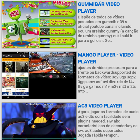
GUMMIBÄR VIDEO
PLAYER
Dispõe de todos os vídeos
postados em gummib r 39 s
oficial youtube canal incluindo
sou um ursinho gummy (a canção
do ursinho gummy) nuki nuki ir
para o gol o sr. Se..
MANGO PLAYER - VIDEO
PLAYER
ajustes de vídeo procuram para a
frente ou backwardsupported de
formatos de vídeo: 3g2 3gp 3gp2
3gpp amv asf avi divx rdc dv f4v
flv gvi gxf iso m1v m2v m2t m2ts
mtp ..
AC3 VIDEO PLAYER
Agora, jogar os formatos de áudio
ac3 e dts com facilidade sem
plugins needed. Hw abd
características de decoderkey de
sw: ac3 áudio suportados.
Jogada rápida tempor..