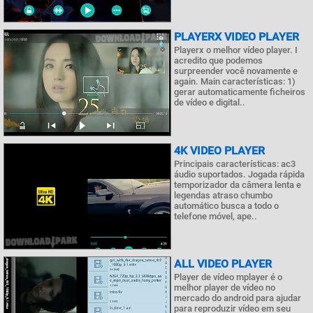
PLAYERX VIDEO PLAYER
Playerx o melhor vídeo player. I
acredito que podemos
surpreender você novamente e
again. Main características: 1)
gerar automaticamente ficheiros
de vídeo e digital..
4K VIDEO PLAYER
Principais características: ac3
áudio suportados. Jogada rápida
temporizador da câmera lenta e
legendas atraso chumbo
automático busca a todo o
telefone móvel, ape..
ALL VIDEO PLAYER
Player de vídeo mplayer é o
melhor player de vídeo no
mercado do android para ajudar
para reproduzir vídeo em seu