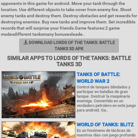
opponents in this game for android. Move your tank through the
location. Use different objects to take cover from enemy fire. Shoot
enemy tanks and destroy them. Destroy obstacles and get rewards for
destroying enemies. Buy new tanks and improve them. Set incredible
records that will surprise your friends.Game features:2 game
modesdifferent tanksmany bonusesleade..
DOWNLOAD LORDS OF THE TANKS: BATTLE
TANKS 3D APK
SIMILAR APPS TO LORDS OF THE TANKS: BATTLE
TANKS 3D
TANKS OF BATTLE:
WORLD WAR 2
Control de tanques blindados y
participar en batallas de gran
tanque. Destruir la maquinaria
enemiga. Convertido en un
verdadero petrolero en este juego
para android. Ga..
WORLD OF TANKS: BLITZ
Es un fenómeno de tácticas de
nuestros días con juego profundo