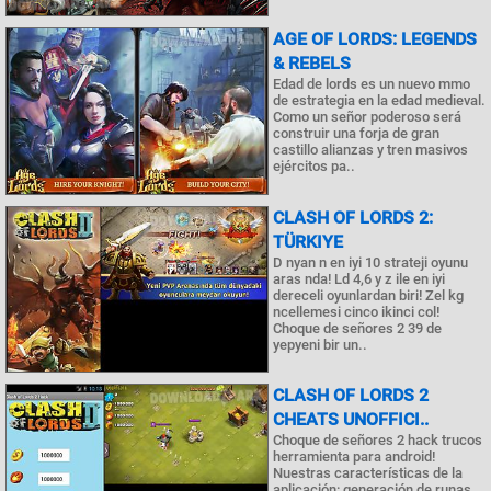
AGE OF LORDS: LEGENDS
& REBELS
Edad de lords es un nuevo mmo
de estrategia en la edad medieval.
Como un señor poderoso será
construir una forja de gran
castillo alianzas y tren masivos
ejércitos pa..
CLASH OF LORDS 2:
TÜRKIYE
D nyan n en iyi 10 strateji oyunu
aras nda! Ld 4,6 y z ile en iyi
dereceli oyunlardan biri! Zel kg
ncellemesi cinco ikinci col!
Choque de señores 2 39 de
yepyeni bir un..
CLASH OF LORDS 2
CHEATS UNOFFICI..
Choque de señores 2 hack trucos
herramienta para android!
Nuestras características de la
aplicación: generación de runas