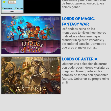
de fuego generación oro joyas
anillos gener..
LORDS OF MAGIC:
FANTASY WAR
Defiende tu reino de los
monstruos terribles hechiceros
malvados y otros enemigos.
Mandar un ejército imbatible y
defender el castillo. Demuestra
que eres el mejor coma..
LORDS OF ASTERIA
Obtener una colección de cartas
con poderosos héroes y criaturas
mágicas. Tomar parte en las
batallas de tarjeta con oponentes
fuertes. Gobernar su propio reino
en ti..