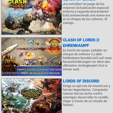
¡4,6 estrellas! Un juego de los
mejores! Actualización especial
invierno y segundo lanzamiento!
Está amaneciendo una nueva era
en el choque de los señores. El
manojo..
CLASH OF LORDS 2:
EHRENKAMPF
Es bricht ein neues zeitalter en
choque de señores 2 y dein
heldenteam bereitet sich auf neue
herausforderungen vor denn das
ultimative strategiespiel chst w
immer weit..
LORDS OF DISCORD
Dirige un ejército de monstruos y
héroes legendarios. Conquistar
nuevas tierras lucha contra
enemigos desarrollar tu castillo.
Viajar a través de un mundo de
fantasí..