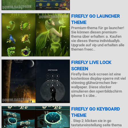
FIREFLY GO LAUNCHER
THEME
Premium-thema für go launcher!
Sie können diesen premium-
thema über erhalten: a. Kaufen
sie dieses thema individuallyb.
Upgrade auf vip und erhalten alle
themen freec..
FIREFLY LIVE LOCK
SCREEN
Firefly-live lock-screen ist eine
kostenlose display-sperre mit viel
shinning glühwürmchen live-
wallpaper. Diese xlocker
simulieren den sperrbildschirm
iphone 5 s übe..
FIREFLY GO KEYBOARD
THEME
. Step 2: klicken sie in go
tastatureinstellung seite thema