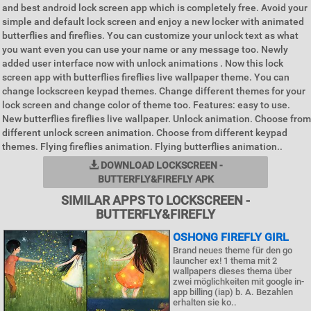
and best android lock screen app which is completely free. Avoid your
simple and default lock screen and enjoy a new locker with animated
butterflies and fireflies. You can customize your unlock text as what
you want even you can use your name or any message too. Newly
added user interface now with unlock animations . Now this lock
screen app with butterflies fireflies live wallpaper theme. You can
change lockscreen keypad themes. Change different themes for your
lock screen and change color of theme too. Features: easy to use.
New butterflies fireflies live wallpaper. Unlock animation. Choose from
different unlock screen animation. Choose from different keypad
themes. Flying fireflies animation. Flying butterflies animation..
DOWNLOAD LOCKSCREEN -
BUTTERFLY&FIREFLY APK
SIMILAR APPS TO LOCKSCREEN -
BUTTERFLY&FIREFLY
OSHONG FIREFLY GIRL
Brand neues theme für den go
launcher ex! 1 thema mit 2
wallpapers dieses thema über
zwei möglichkeiten mit google in-
app billing (iap) b. A. Bezahlen
erhalten sie ko..