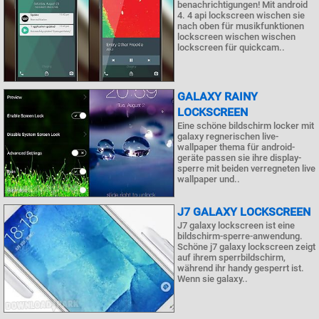
benachrichtigungen! Mit android
4. 4 api lockscreen wischen sie
nach oben für musikfunktionen
lockscreen wischen wischen
lockscreen für quickcam..
GALAXY RAINY
LOCKSCREEN
Eine schöne bildschirm locker mit
galaxy regnerischen live-
wallpaper thema für android-
geräte passen sie ihre display-
sperre mit beiden verregneten live
wallpaper und..
J7 GALAXY LOCKSCREEN
J7 galaxy lockscreen ist eine
bildschirm-sperre-anwendung.
Schöne j7 galaxy lockscreen zeigt
auf ihrem sperrbildschirm,
während ihr handy gesperrt ist.
Wenn sie galaxy..