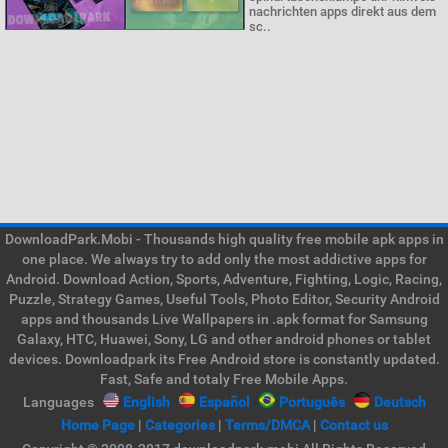
nachrichten apps direkt aus dem
sc..
DownloadPark.Mobi - Thousands high quality free mobile apk apps in
one place. We always try to add only the most addictive apps for
Android. Download Action, Sports, Adventure, Fighting, Logic, Racing,
Puzzle, Strategy Games, Useful Tools, Photo Editor, Security Android
apps and thousands Live Wallpapers in .apk format for Samsung
Galaxy, HTC, Huawei, Sony, LG and other android phones or tablet
devices. Downloadpark its Free Android store is constantly updated.
Fast, Safe and totaly Free Mobile Apps.
Languages
English
Español
Português
Deutsch
Home Page
|
Categories
|
Terms/DMCA
|
Contact us