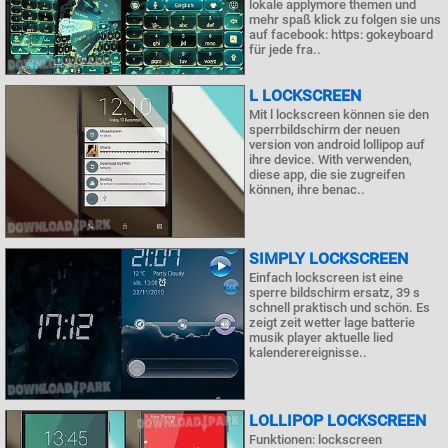
lokale applymore themen und
mehr spaß klick zu folgen sie uns
auf facebook: https: gokeyboard
für jede fra..
L LOCKSCREEN
Mit l lockscreen können sie den
sperrbildschirm der neuen
version von android lollipop auf
ihre device. With verwenden,
diese app, die sie zugreifen
können, ihre benac..
SIMPLY LOCKSCREEN
Einfach lockscreen ist eine
sperre bildschirm ersatz, 39 s
schnell praktisch und schön. Es
zeigt zeit wetter lage batterie
musik player aktuelle lied
kalenderereignisse..
LOLLIPOP LOCKSCREEN
Funktionen: lockscreen