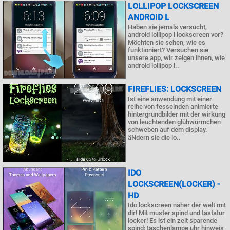
LOLLIPOP LOCKSCREEN
ANDROID L
Haben sie jemals versucht,
android lollipop l lockscreen vor?
Möchten sie sehen, wie es
funktioniert? Versuchen sie
unsere app, wir zeigen ihnen, wie
android lollipop l..
FIREFLIES: LOCKSCREEN
Ist eine anwendung mit einer
reihe von fesselnden animierte
hintergrundbilder mit der wirkung
von leuchtenden glühwürmchen
schweben auf dem display.
äNdern sie die lo..
IDO
LOCKSCREEN(LOCKER) -
HD
Ido lockscreen näher der welt mit
dir! Mit muster spind und tastatur
locker! Es ist ein zeit sparende
spind: taschenlampe uhr hinweis