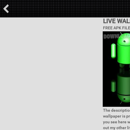
LIVE WAL
FREE APK FIL
The descriptio
wallpaper is p
you see here 
out my other l