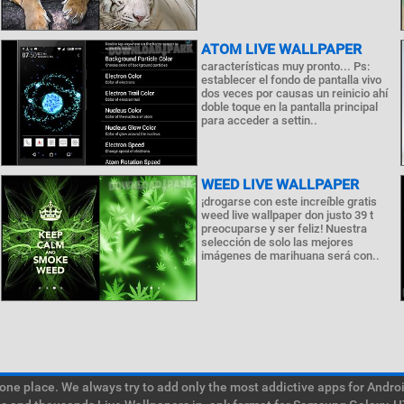
ATOM LIVE WALLPAPER
características muy pronto... Ps:
establecer el fondo de pantalla vivo
dos veces por causas un reinicio ahí
doble toque en la pantalla principal
para acceder a settin..
WEED LIVE WALLPAPER
¡drogarse con este increíble gratis
weed live wallpaper don justo 39 t
preocuparse y ser feliz! Nuestra
selección de solo las mejores
imágenes de marihuana será con..
e place. We always try to add only the most addictive apps for Android