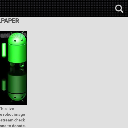
LPAPER
his live
he robot image
ostream check
 one to donate.