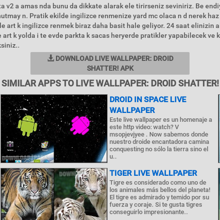
 v2 a amas nda bunu da dikkate alarak ele tirirseniz seviniriz. Be endiy
nutmay n. Pratik ekilde ingilizce renmenize yard mc olaca n d nerek haz
 art k ingilizce renmek biraz daha basit hale geliyor. 24 saat elinizin a
 art k yolda i te evde parkta k sacas heryerde pratikler yapabilecek ve k
siniz..
DOWNLOAD LIVE WALLPAPER: DROID
SHATTER! APK
SIMILAR APPS TO LIVE WALLPAPER: DROID SHATTER!
DROID IN SPACE LIVE
WALLPAPER
Este live wallpaper es un homenaje a
este http video: watch? V
msopjevjyee . Now sabemos donde
nuestro droide encantadora camina
conquesting no sólo la tierra sino el
u..
TIGER LIVE WALLPAPER
Tigre es considerado como uno de
los animales más bellos del planeta!
El tigre es admirado y temido por su
fuerza y coraje. Si te gusta tigres
conseguirlo impresionante..