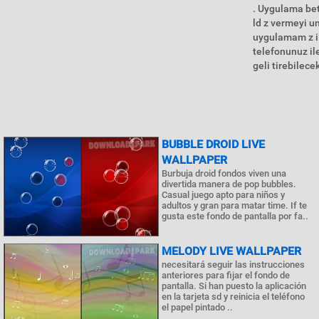
. Uygulama beta
ld z vermeyi u
uygulamam z ile
telefonunuz ile
geli tirebilecek
BUBBLE DROID LIVE
WALLPAPER
Burbuja droid fondos viven una
divertida manera de pop bubbles.
Casual juego apto para niños y
adultos y gran para matar time. If te
gusta este fondo de pantalla por fa..
MELODY LIVE WALLPAPER
necesitará seguir las instrucciones
anteriores para fijar el fondo de
pantalla. Si han puesto la aplicación
en la tarjeta sd y reinicia el teléfono
el papel pintado ..