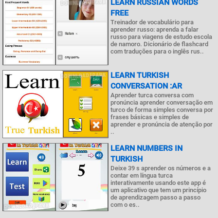
LEARN RUSSIAN WORDS
FREE
Treinador de vocabulário para
aprender russo: aprenda a falar
russo para viagens de estudo escola
de namoro. Dicionário de flashcard
com traduções para o inglês rus..
LEARN TURKISH
CONVERSATION :AR
Aprender turca conversa com
pronúncia aprender conversação em
turco de forma simples conversa por
frases básicas e simples de
aprender e pronúncia de atenção por
..
LEARN NUMBERS IN
TURKISH
Deixe 39 s aprender os números e a
contar em língua turca
interativamente usando este app é
um aplicativo que tem um princípio
de aprendizagem passo a passo
com o es..