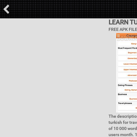
LEARN T
FREE APK FIL
The description
turkish for tra
of 10 000 word
users month. 1