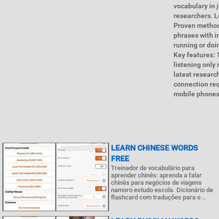
vocabulary in 
researchers. L
Proven methodo
phrases with i
running or doi
Key features: 
listening only
latest researc
connection req
mobile phones 
LEARN CHINESE WORDS
FREE
Treinador de vocabulário para
aprender chinês: aprenda a falar
chinês para negócios de viagens
namoro estudo escola. Dicionário de
flashcard com traduções para o ..