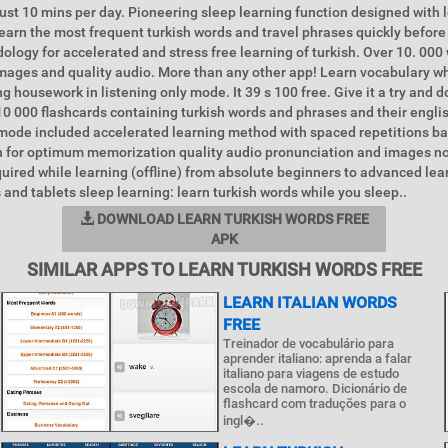
just 10 mins per day. Pioneering sleep learning function designed with 
earn the most frequent turkish words and travel phrases quickly before
logy for accelerated and stress free learning of turkish. Over 10. 000
mages and quality audio. More than any other app! Learn vocabulary wh
ng housework in listening only mode. It 39 s 100 free. Give it a try and
10 000 flashcards containing turkish words and phrases and their englis
 mode included accelerated learning method with spaced repetitions b
h for optimum memorization quality audio pronunciation and images no
uired while learning (offline) from absolute beginners to advanced lea
and tablets sleep learning: learn turkish words while you sleep..
DOWNLOAD LEARN TURKISH WORDS FREE
APK
SIMILAR APPS TO LEARN TURKISH WORDS FREE
LEARN ITALIAN WORDS
FREE
Treinador de vocabulário para
aprender italiano: aprenda a falar
italiano para viagens de estudo
escola de namoro. Dicionário de
flashcard com traduções para o
ingl�..