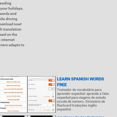
leading
 your holidays.
 words and
ile driving
 download now!
h translation
ased on the
 internet
rners adapts to
LEARN SPANISH WORDS
FREE
Treinador de vocabulário para
aprender espanhol: aprenda a falar
espanhol para viagens de estudo
escola de namoro. Dicionário de
flashcard traduções inglês
espanhol..