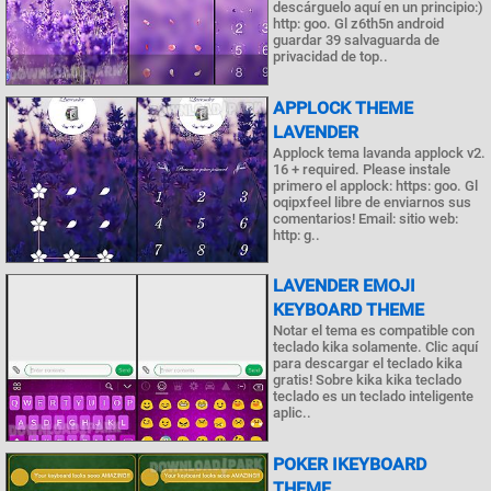
descárguelo aquí en un principio:)
http: goo. Gl z6th5n android
guardar 39 salvaguarda de
privacidad de top..
APPLOCK THEME
LAVENDER
Applock tema lavanda applock v2.
16 + required. Please instale
primero el applock: https: goo. Gl
oqipxfeel libre de enviarnos sus
comentarios! Email: sitio web:
http: g..
LAVENDER EMOJI
KEYBOARD THEME
Notar el tema es compatible con
teclado kika solamente. Clic aquí
para descargar el teclado kika
gratis! Sobre kika kika teclado
teclado es un teclado inteligente
aplic..
POKER IKEYBOARD
THEME