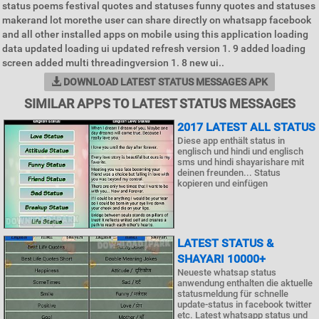
status poems festival quotes and statuses funny quotes and statuses
makerand lot morethe user can share directly on whatsapp facebook
and all other installed apps on mobile using this application loading
data updated loading ui updated refresh version 1. 9 added loading
screen added multi threadingversion 1. 8 new ui..
DOWNLOAD LATEST STATUS MESSAGES APK
SIMILAR APPS TO LATEST STATUS MESSAGES
2017 LATEST ALL STATUS
Diese app enthält status in
englisch und hindi und englisch
sms und hindi shayarishare mit
deinen freunden... Status
kopieren und einfügen
LATEST STATUS &
SHAYARI 10000+
Neueste whatsap status
anwendung enthalten die aktuelle
statusmeldung für schnelle
update-status in facebook twitter
etc. Latest whatsapp status und