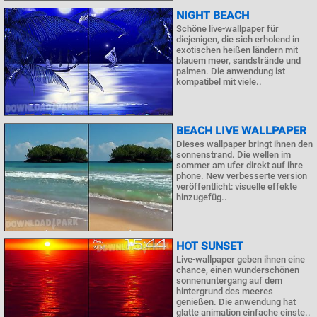
NIGHT BEACH
Schöne live-wallpaper für
diejenigen, die sich erholend in
exotischen heißen ländern mit
blauem meer, sandstrände und
palmen. Die anwendung ist
kompatibel mit viele..
BEACH LIVE WALLPAPER
Dieses wallpaper bringt ihnen den
sonnenstrand. Die wellen im
sommer am ufer direkt auf ihre
phone. New verbesserte version
veröffentlicht: visuelle effekte
hinzugefüg..
HOT SUNSET
Live-wallpaper geben ihnen eine
chance, einen wunderschönen
sonnenuntergang auf dem
hintergrund des meeres
genießen. Die anwendung hat
glatte animation einfache einste..