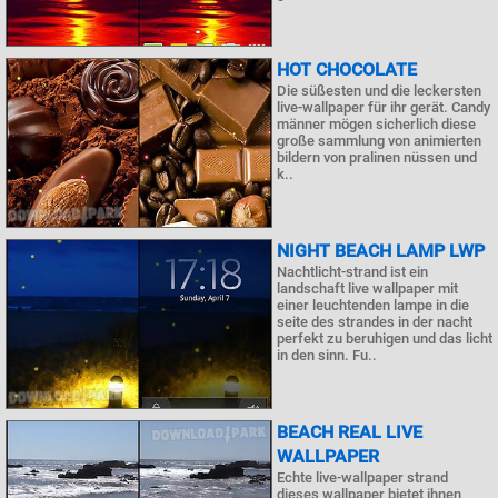
HOT CHOCOLATE
Die süßesten und die leckersten
live-wallpaper für ihr gerät. Candy
männer mögen sicherlich diese
große sammlung von animierten
bildern von pralinen nüssen und
k..
NIGHT BEACH LAMP LWP
Nachtlicht-strand ist ein
landschaft live wallpaper mit
einer leuchtenden lampe in die
seite des strandes in der nacht
perfekt zu beruhigen und das licht
in den sinn. Fu..
BEACH REAL LIVE
WALLPAPER
Echte live-wallpaper strand
dieses wallpaper bietet ihnen