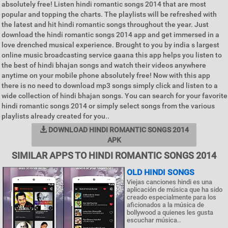
absolutely free! Listen hindi romantic songs 2014 that are most
popular and topping the charts. The playlists will be refreshed with
the latest and hit hindi romantic songs throughout the year. Just
download the hindi romantic songs 2014 app and get immersed in a
love drenched musical experience. Brought to you by india s largest
online music broadcasting service gaana this app helps you listen to
the best of hindi bhajan songs and watch their videos anywhere
anytime on your mobile phone absolutely free! Now with this app
there is no need to download mp3 songs simply click and listen to a
wide collection of hindi bhajan songs. You can search for your favorite
hindi romantic songs 2014 or simply select songs from the various
playlists already created for you..
DOWNLOAD HINDI ROMANTIC SONGS 2014
APK
SIMILAR APPS TO HINDI ROMANTIC SONGS 2014
OLD HINDI SONGS
Viejas canciones hindi es una
aplicación de música que ha sido
creado especialmente para los
aficionados a la música de
bollywood a quienes les gusta
escuchar música..