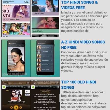
TOP HINDI SONGS &
VIDEOS FREE
la india y crear el canal definitivo
sin parar con esas canciones por
youtube. Los canales se
actualizan cada semana para
asegurarnos que tenemos los
mejores canales de..
A-Z HINDI VIDEO SONGS
HD FREE
Canciones video hindi z hd gratis:
ver y escuchar los éxitos más
recientes y más de una colección
de bollywood más clásicos
ghazals indipop música punjabi
video c..
TOP 100 OLD HINDI
SONGS
. ÚNete nosotros en: facebook:
http: desimusictwitter: http:
ganeshaneapplication
descripción: escucha al instante
top 100 canciones de bollywood