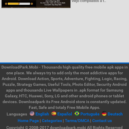
viejo compilados a t..
DownloadPark.Mobi - Thousands high quality free mobile apk apps in
one place. We always try to add only the most addictive apps for
Android. Download Action, Sports, Adventure, Fighting, Logic, Racing,
Puzzle, Strategy Games, Useful Tools, Photo Editor, Security Android
apps and thousands Live Wallpapers in .apk format for Samsung
Galaxy, HTC, Huawei, Sony, LG and other android phones or tablet
devices. Downloadpark its Free Android store is constantly updated.
Fast, Safe and totaly Free Mobile Apps.
Languages
English
Español
Português
Deutsch
Home Page
|
Categories
|
Terms/DMCA
|
Contact us
Copyright © 2008-2017 downloadpark.mobi All Rights Reserved