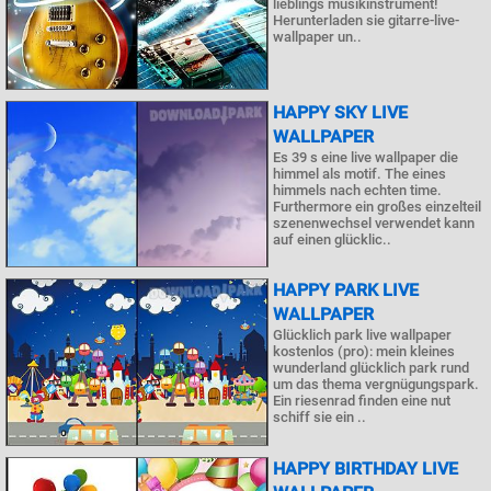
lieblings musikinstrument!
Herunterladen sie gitarre-live-
wallpaper un..
HAPPY SKY LIVE
WALLPAPER
Es 39 s eine live wallpaper die
himmel als motif. The eines
himmels nach echten time.
Furthermore ein großes einzelteil
szenenwechsel verwendet kann
auf einen glücklic..
HAPPY PARK LIVE
WALLPAPER
Glücklich park live wallpaper
kostenlos (pro): mein kleines
wunderland glücklich park rund
um das thema vergnügungspark.
Ein riesenrad finden eine nut
schiff sie ein ..
HAPPY BIRTHDAY LIVE