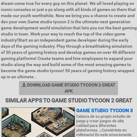
dream come true for every guy on this planet. We all loved playing on
iconic consoles or just a pc along with all kinds of games on them that
made our youth worthwhile. Now we bring you a chance to create and
dev your own.Game studio tycoon 2 is the ultimate next generation
game development world simulation that lets you run the best gaming
studio in town. Work your way to reach the top of the video game
industry!Start as an independent game developer during the early
days of the gaming industry. Play through a breathtaking simulation
of 50 years of gaming history and develop games on over 40 different
gaming platforms! Create teams and hire employees to expand your
studio along the way and build some of the most amazing games to
become the game studio tycoon! 50 years of gaming history wrapped
up in an ultimate ..
DOWNLOAD GAME STUDIO TYCOON 2 GREAT
APK
SIMILAR APPS TO GAME STUDIO TYCOON 2 GREAT
GAME STUDIO TYCOON 3
Cabeza de su propio estudio de
juego y crear juegos de alta
calidad para diferentes
plataformas. ¡ Conviértete en
millonario! En este emocionante