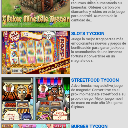
recursos útiles aumentando su
bienestar. Obtener carbón oro
diamantes y rubíes en este juego
para android. Aumento de la
cantidad de..
SLOTS TYCOON
Juega la mejor tragaperras más
emocionantes nuevos y juegos de
bonificación para ganar jackpots
la acumulación de una inmensa
fortuna y convertirse en un
magnate de r..
STREETFOOD TYCOON
Advertencia: muy adictivo juego
de magnate! Convertirse en el
próximo magnate streetfood a su
propio riesgo. Mejor juego móvil
de mano en este año 39 s game
filipinas..
BURGER TYCOON