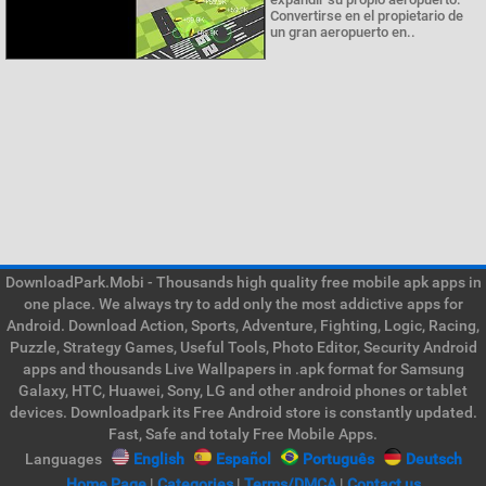
Convertirse en el propietario de
un gran aeropuerto en..
DownloadPark.Mobi - Thousands high quality free mobile apk apps in
one place. We always try to add only the most addictive apps for
Android. Download Action, Sports, Adventure, Fighting, Logic, Racing,
Puzzle, Strategy Games, Useful Tools, Photo Editor, Security Android
apps and thousands Live Wallpapers in .apk format for Samsung
Galaxy, HTC, Huawei, Sony, LG and other android phones or tablet
devices. Downloadpark its Free Android store is constantly updated.
Fast, Safe and totaly Free Mobile Apps.
Languages
English
Español
Português
Deutsch
Home Page
|
Categories
|
Terms/DMCA
|
Contact us