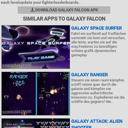
each levelupdate your fighterleaderboards..
DOWNLOAD GALAXY FALCON APK
SIMILAR APPS TO GALAXY FALCON
GALAXY SPACE SURFER
Fahrt ein surfbrett auf freiflächen
sammeln sie boni und versuchen,
alle tests, warten sie auf die
way.Features zu bewältigen:
schöne grafik dynamisches
gameplay
GALAXY RANGER
Steuern sie einen raum kämpfen
schiff reisen quer durch die
galaxie und kämpfen sie
aggressive außerirdische
invasoren zu. Explodieren sie die
schiffe des gegners! We..
GALAXY ATTACK: ALIEN
SHOOTER