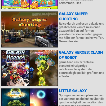
bekommen. Helf..
GALAXY SNIPER
SHOOTING
Reise durch endlosen galaxie und
gefährlichen kampf missionen
abzuschließen auf fernen
planeten zerkleinern den gegner
mit hilfe der fantastische waffen.
Geworden sie ..
GALAXY HEROES: CLASH
OF ROBOT
game features: 5 fantasie
planets5 einzigartige
robotssimple system der
controlshigh qualität grafiken und
effekte
LITTLE GALAXY
Springen von einem planeten zum
ein weiteres nachdenken über die
geschwindigkeit der rotation des
planeten und attraktion