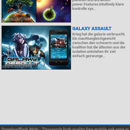
power.Features:intuitively klare
kontrolle sys..
GALAXY ASSAULT
Krieg hat die galaxie verbraucht.
Ein machtungleichgewicht
zwischen den schwarm und die
koalition hat die ältesten aus der
isolation entstehen ihr ziel
einfach gezwunge..
DownloadPark.Mobi - Thousands high quality free mobile apk apps in