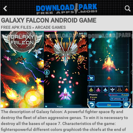
GALAXY FALCON ANDROID GAME
FREE APK FILES »
ARCADE GAMES
The description of Galaxy falcon: A powerful fighter space fly and
destroy the fleet of alien aggressive genas. To win it is necessary to
destroy all the bases of space 7. Characteristics of the game:
fighterspowerful different colors graphics6 the chiefs at the end of