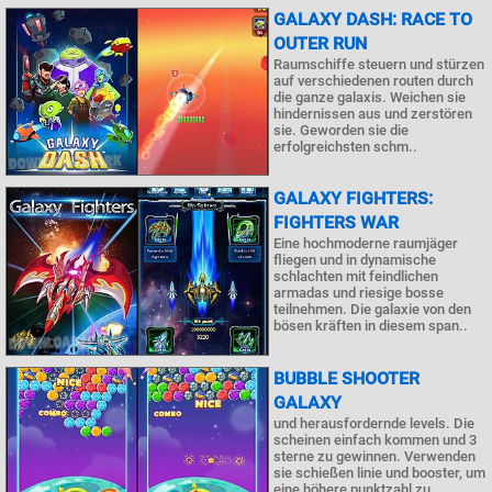
GALAXY DASH: RACE TO
OUTER RUN
Raumschiffe steuern und stürzen
auf verschiedenen routen durch
die ganze galaxis. Weichen sie
hindernissen aus und zerstören
sie. Geworden sie die
erfolgreichsten schm..
GALAXY FIGHTERS:
FIGHTERS WAR
Eine hochmoderne raumjäger
fliegen und in dynamische
schlachten mit feindlichen
armadas und riesige bosse
teilnehmen. Die galaxie von den
bösen kräften in diesem span..
BUBBLE SHOOTER
GALAXY
und herausfordernde levels. Die
scheinen einfach kommen und 3
sterne zu gewinnen. Verwenden
sie schießen linie und booster, um
eine höhere punktzahl zu