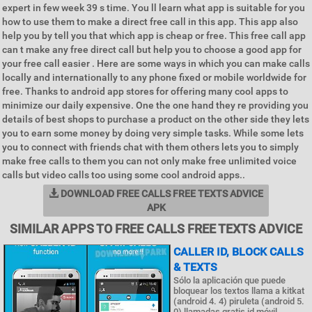
expert in few week 39 s time. You ll learn what app is suitable for you
how to use them to make a direct free call in this app. This app also
help you by tell you that which app is cheap or free. This free call app
can t make any free direct call but help you to choose a good app for
your free call easier . Here are some ways in which you can make calls
locally and internationally to any phone fixed or mobile worldwide for
free. Thanks to android app stores for offering many cool apps to
minimize our daily expensive. One the one hand they re providing you
details of best shops to purchase a product on the other side they lets
you to earn some money by doing very simple tasks. While some lets
you to connect with friends chat with them others lets you to simply
make free calls to them you can not only make free unlimited voice
calls but video calls too using some cool android apps..
DOWNLOAD FREE CALLS FREE TEXTS ADVICE
APK
SIMILAR APPS TO FREE CALLS FREE TEXTS ADVICE
CALLER ID, BLOCK CALLS
& TEXTS
Sólo la aplicación que puede
bloquear los textos llama a kitkat
(android 4. 4) piruleta (android 5.
0) llamadas gratis id móvil