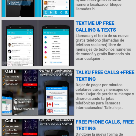
número localizador bloque
llamadas bl..
TEXTME UP FREE
CALLING & TEXTS
Llamada y el texto de su nuevo
gratis teléfono (llamadas de
teléfono real sms) libre de
mensajes de texto nos números
de canadá y gratis llamando sin
usar cualquier ..
TALKU FREE CALLS +FREE
TEXTING
Dejar de pagar por minutos
celulares caros y mensajes de
texto! Dejar de perder su tiempo y
dinero usando tarjetas
telefónicas para llamadas
internacionales! Talku le p..
FREE PHONE CALLS, FREE
TEXTING
Dingtone la nueva forma de