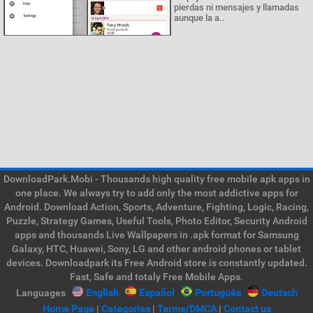
pierdas ni mensajes y llamadas
aunque la a..
DownloadPark.Mobi - Thousands high quality free mobile apk apps in
one place. We always try to add only the most addictive apps for
Android. Download Action, Sports, Adventure, Fighting, Logic, Racing,
Puzzle, Strategy Games, Useful Tools, Photo Editor, Security Android
apps and thousands Live Wallpapers in .apk format for Samsung
Galaxy, HTC, Huawei, Sony, LG and other android phones or tablet
devices. Downloadpark its Free Android store is constantly updated.
Fast, Safe and totaly Free Mobile Apps.
Languages
English
Español
Português
Deutsch
Home Page
|
Categories
|
Terms/DMCA
|
Contact us